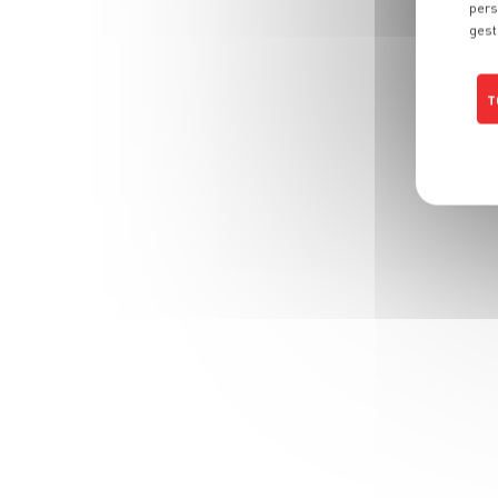
pers
gest
T