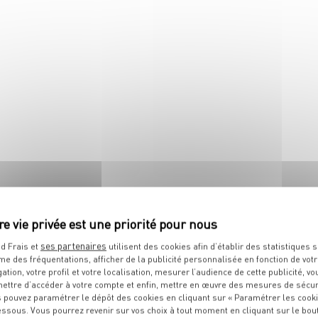
 tous ses états !
Créez votre plateau charcut
rayon boucherie traditionnel
ses partenaires
d Frais et
utilisent des cookies afin d’établir des statistiques s
me des fréquentations, afficher de la publicité personnalisée en fonction de vot
IT
gation, votre profil et votre localisation, mesurer l’audience de cette publicité, vo
ettre d’accéder à votre compte et enfin, mettre en œuvre des mesures de sécur
 pouvez paramétrer le dépôt des cookies en cliquant sur « Paramétrer les cook
essous. Vous pourrez revenir sur vos choix à tout moment en cliquant sur le bou