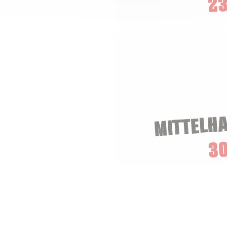
23
MITTELH
3