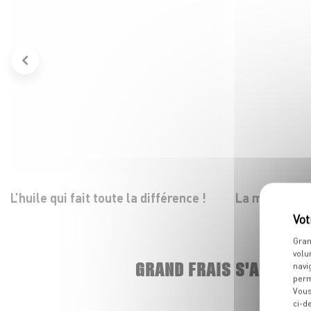
L’huile qui fait toute la différence !
La mozza dans
Gran
volu
GRAND FRAIS S'AGRAND
navi
perm
Vous
ci-d