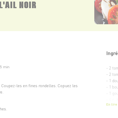
L'AIL NOIR
Ingré
15 min
- 2 t
- 2 to
- 1 do
. Coupez-les en fines rondelles. Copuez les
- 1 bo
re.
- 1 gou
- 4 c. 
En lire
- 2 c.
ches.
- Quel