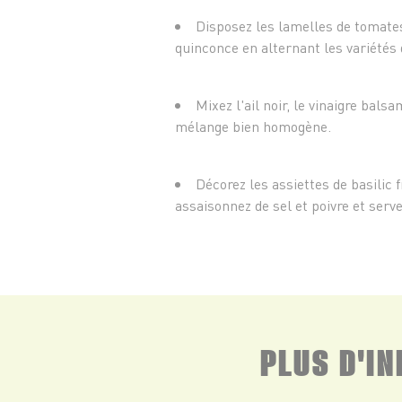
Disposez les lamelles de tomates
quinconce en alternant les variétés
Mixez l'ail noir, le vinaigre balsa
mélange bien homogène.
Décorez les assiettes de basilic 
assaisonnez de sel et poivre et servez
PLUS D'I