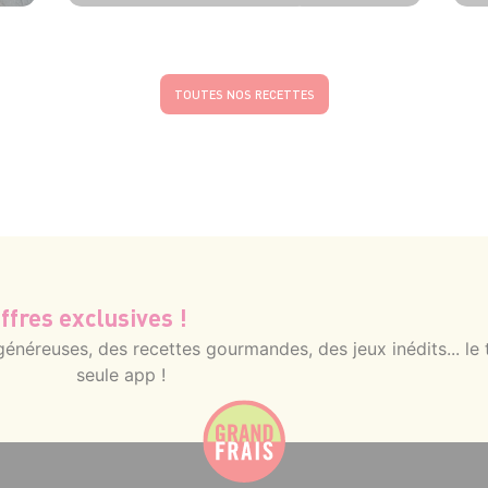
4 pers.
15 min
10 min
TOUTES NOS RECETTES
ffres exclusives !
néreuses, des recettes gourmandes, des jeux inédits... le 
seule app !