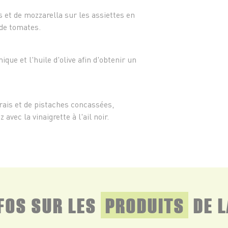
- 1 po
- Sel 
 et de mozzarella sur les assiettes en
 de tomates.
mique et l'huile d'olive afin d'obtenir un
frais et de pistaches concassées,
 avec la vinaigrette à l'ail noir.
NFOS SUR LES
PRODUITS
DE L