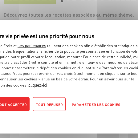
Découvrez toutes les recettes associées au même thème.
ses partenaires
d Frais et
utilisent des cookies afin d’établir des statistiques s
me des fréquentations, afficher de la publicité personnalisée en fonction de vot
gation, votre profil et votre localisation, mesurer l’audience de cette publicité, vo
ettre d’accéder à votre compte et enfin, mettre en œuvre des mesures de sécur
 pouvez paramétrer le dépôt des cookies en cliquant sur « Paramétrer les cook
essous. Vous pourrez revenir sur vos choix à tout moment en cliquant sur le bou
onnaliser les cookies » situé en bas de votre écran. Pour en savoir plus sur la
ENTRÉE
cliquez-ici
ion des cookies,
Tartinade de lentilles
corail
OUT ACCEPTER
TOUT REFUSER
PARAMÉTRER LES COOKIES
6 pers.
40 min
20 min
POLITIQUE DE CONFIDENTIALITÉ