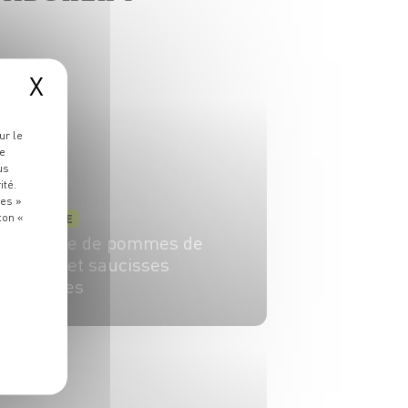
X
ur le
re
us
ité.
ies »
ton «
ENTRÉE
Salade de pommes de
terre et saucisses
fumées
4 pers.
15 min
30 min