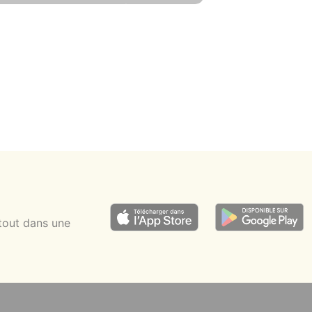
4 pers.
15 min
20 min
tout dans une