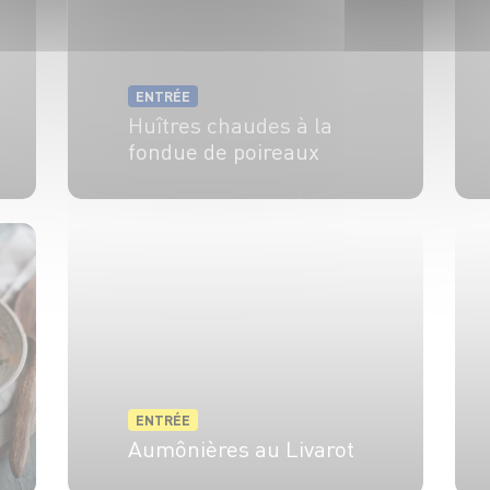
ENTRÉE
Huîtres chaudes à la
fondue de poireaux
4 pers.
20 min
25 min
ENTRÉE
Aumônières au Livarot