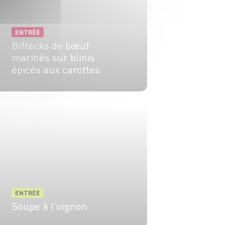
ENTRÉE
Biftecks de bœuf
marinés sur blinis
épicés aux carottes
6 pers.
55 min
40 min
ENTRÉE
Soupe à l'oignon