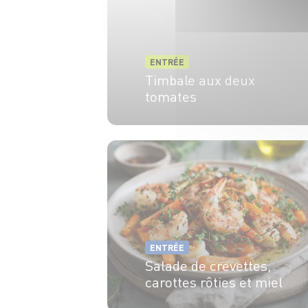
ENTRÉE
Timbale aux deux
tomates
6 pers.
20 min.
ENTRÉE
Salade de crevettes,
carottes rôties et miel