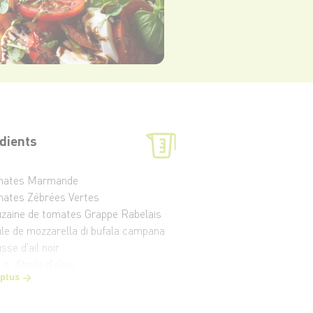
dients
omates Marmande
mates Zébrées Vertes
uzaine de tomates Grappe Rabelais
ule de mozzarella di bufala campana
sse d'ail noir
à s. d'huile d'olive
 plus
 à s. de vinaigre balsamique blanc
ques feuilles de basilic