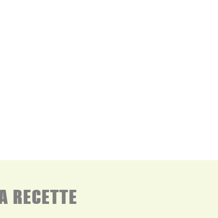
ingée de pistaches concassées
et poivre du moulin
A RECETTE