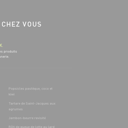
 CHEZ VOUS
X.
es produits
nnerie.
Popsicles pastèque, coco et
kiwi
Tartare de Saint-Jacques aux
agrumes
Jambon-beurre revisité
Rôti de queue de lotte au lard