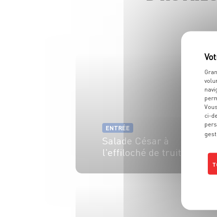
Gran
volu
navi
perm
Vous
ci-d
pers
ENTRÉE
gest
Salade César à
l'effiloché de truite
T
4 pers.
20 min
20 min