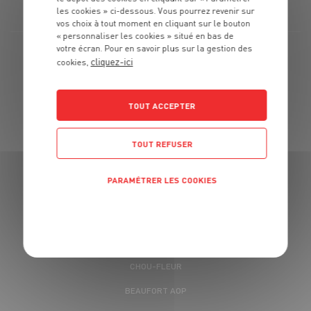
fromagerie et la poissonnerie.
les cookies » ci-dessous. Vous pourrez revenir sur
vos choix à tout moment en cliquant sur le bouton
« personnaliser les cookies » situé en bas de
votre écran. Pour en savoir plus sur la gestion des
cliquez-ici
PRODUITS DU MOMENT
cookies,
POIVRON
PETIT POIS
TOUT ACCEPTER
PÂTISSON
TOUT REFUSER
BANANE PLANTAIN
CÔTES-DU-RHÔNE AOC
PARAMÉTRER LES COOKIES
MAGRET ET FILET DE CANARD
POLITIQUE DE CONFIDENTIALITÉ
FOIE GRAS
POIVRON ROUGE
CHOU-FLEUR
BEAUFORT AOP