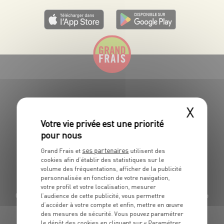
X
GRAND FRAIS, LE MEILLEUR
MARCHÉ PRÈS DE CHEZ VOUS
GRAND FRAIS : LES MAGASINS SPÉCIALISTES DE LA
ses partenaires
Grand Frais et
utilisent des
VENTE DE
cookies afin d’établir des statistiques sur le
volume des fréquentations, afficher de la publicité
PRODUITS FRAIS EN FRANCE ET EN BELGIQUE AU
personnalisée en fonction de votre navigation,
MEILLEUR PRIX.
votre profil et votre localisation, mesurer
Grand Frais dispose d'un réseau de 352 magasins pour la vente de
l’audience de cette publicité, vous permettre
d’accéder à votre compte et enfin, mettre en œuvre
fruits et légumes frais, les produits
des mesures de sécurité. Vous pouvez paramétrer
exotiques, la boucherie, l'espace Epiceries d'ici et d'ailleurs, la
le dépôt des cookies en cliquant sur « Paramétrer