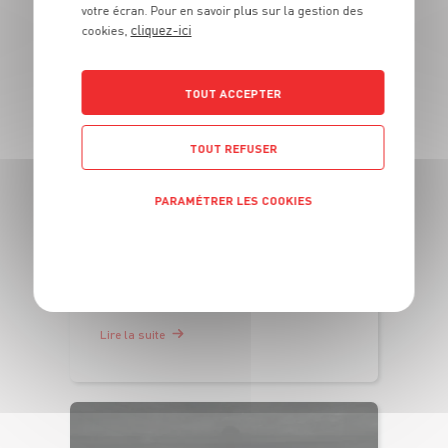
votre écran. Pour en savoir plus sur la gestion des
cliquez-ici
cookies,
TOUT ACCEPTER
TOUT REFUSER
ACTUALITÉ
PARAMÉTRER LES COOKIES
Le Pondinois : le fromage de Grand
Frais qui entre dans la légende
POLITIQUE DE CONFIDENTIALITÉ
Stéphane Bern vous raconte son
incroyable Histoire...
Lire la suite