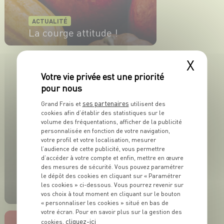
ACTUALITÉ
La courge attitude !
EN SAVOIR PLUS
X
ses partenaires
Grand Frais et
utilisent des
cookies afin d’établir des statistiques sur le
volume des fréquentations, afficher de la publicité
personnalisée en fonction de votre navigation,
votre profil et votre localisation, mesurer
l’audience de cette publicité, vous permettre
d’accéder à votre compte et enfin, mettre en œuvre
des mesures de sécurité. Vous pouvez paramétrer
ACTUALITÉ
le dépôt des cookies en cliquant sur « Paramétrer
Envie d'un apéro au
les cookies » ci-dessous. Vous pourrez revenir sur
vert ?
vos choix à tout moment en cliquant sur le bouton
« personnaliser les cookies » situé en bas de
votre écran. Pour en savoir plus sur la gestion des
EN SAVOIR PLUS
cliquez-ici
cookies,