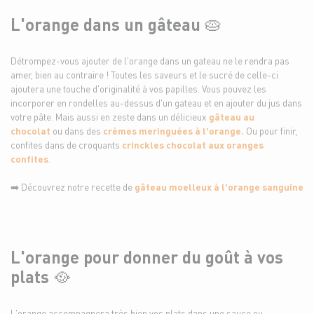
L'orange dans un gâteau 🥧
Détrompez-vous ajouter de l'orange dans un gateau ne le rendra pas
amer, bien au contraire ! Toutes les saveurs et le sucré de celle-ci
ajoutera une touche d'originalité à vos papilles. Vous pouvez les
incorporer en rondelles au-dessus d'un gateau et en ajouter du jus dans
votre pâte. Mais aussi en zeste dans un délicieux
gâteau au
chocolat
ou dans des
crèmes meringuées à l'orange.
Ou pour finir,
confites dans de croquants
crinckles chocolat aux oranges
confites
.
➡️ Découvrez notre recette de
gâteau moelleux à l'orange sanguine
L'orange pour donner du goût à vos
plats 🥘
L'orange accompagnera très bien vos plats dans une sauce ou