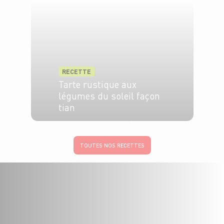
RECETTE
Tarte rustique aux
légumes du soleil façon
tian
6 pers.
30 min
40
TOUTES NOS RECETTES