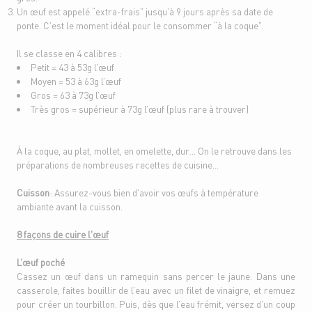
Un œuf est appelé “extra-frais” jusqu’à 9 jours après sa date de
ponte. C’est le moment idéal pour le consommer “à la coque”.
Il se classe en 4 calibres :
Petit = 43 à 53g l’œuf
Moyen = 53 à 63g l’œuf
Gros = 63 à 73g l’œuf
Très gros = supérieur à 73g l’œuf (plus rare à trouver)
À la coque, au plat, mollet, en omelette, dur… On le retrouve dans les
préparations de nombreuses recettes de cuisine…
Cuisson
: Assurez-vous bien d'avoir vos œufs à température
ambiante avant la cuisson.
8 façons de cuire l'œuf
L’œuf poché
Cassez un œuf dans un ramequin sans percer le jaune. Dans une
casserole, faites bouillir de l’eau avec un filet de vinaigre, et remuez
pour créer un tourbillon. Puis, dès que l’eau frémit, versez d’un coup