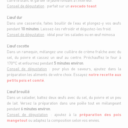
cuire le blanc et garder le jaune fondant à l’intérieur.
Conseil de dégustation
: parfait sur un
avocado toast
L’œuf dur
Dans une casserole, faites bouillir de l’eau et plongez-y vos œufs
pendant
10 minutes
. Laissez-les refroidir et dégustez-les froid.
Conseil de dégustation
: idéal pour les salades ou en œuf mimosa
L’œuf cocotte
Dans un ramequin, mélangez une cuillère de crème fraîche avec du
sel, du poivre et cassez un œuf au centre. Préchauffez le four à
170°C et enfournez pendant
5 minutes environ
.
Conseil de dégustation
: pour plus de saveurs, ajoutez dans la
préparation les aliments de votre choix. Essayez
notre recette aux
petits pois et comté
.
L’œuf brouillé
Dans un saladier, battez deux œufs avec du sel, du poivre et un peu
de lait. Versez la préparation dans une poêle tout en mélangeant
pendant
6 minutes environ
.
Conseil de dégustation
: ajoutez à la
préparation des pois
mangetout
ou adaptez la composition selon vos envies.