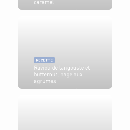
caramel
6 pers.
15 min
55 min
RECETTE
Ravioli de langouste et
butternut, nage aux
agrumes
4 pers.
25 min
10 min