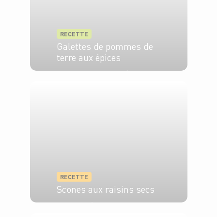
RECETTE
Galettes de pommes de
terre aux épices
4 pers.
20 min
30 min
RECETTE
Scones aux raisins secs
10 min
15 min