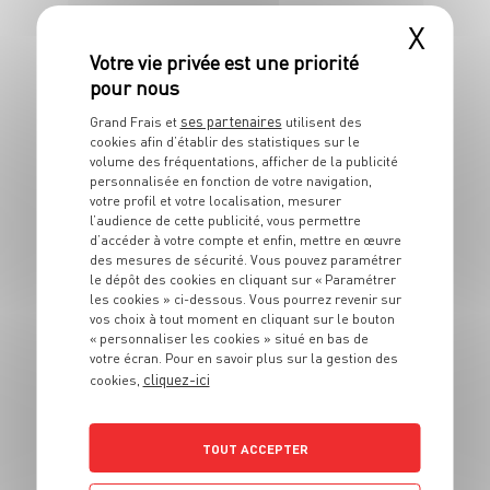
X
ses partenaires
Grand Frais et
utilisent des
cookies afin d’établir des statistiques sur le
volume des fréquentations, afficher de la publicité
personnalisée en fonction de votre navigation,
RECETTE
votre profil et votre localisation, mesurer
Petits soufflés au citron
l’audience de cette publicité, vous permettre
d’accéder à votre compte et enfin, mettre en œuvre
4 pers.
30 min
30 min
des mesures de sécurité. Vous pouvez paramétrer
le dépôt des cookies en cliquant sur « Paramétrer
les cookies » ci-dessous. Vous pourrez revenir sur
vos choix à tout moment en cliquant sur le bouton
« personnaliser les cookies » situé en bas de
votre écran. Pour en savoir plus sur la gestion des
cliquez-ici
cookies,
TOUT ACCEPTER
RECETTE