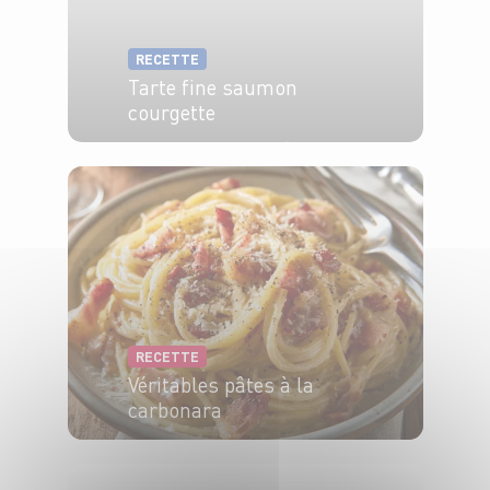
RECETTE
Tarte fine saumon
courgette
4 pers.
20 min
20 min
RECETTE
Véritables pâtes à la
carbonara
4 pers.
5 min
10 min