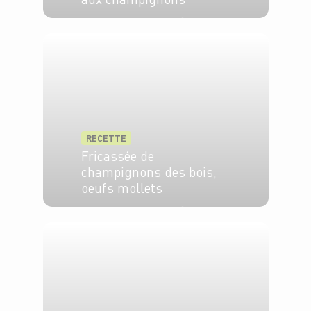
6 pers.
20 min
25 min
RECETTE
Fricassée de
champignons des bois,
oeufs mollets
4 pers.
30 min
20 min