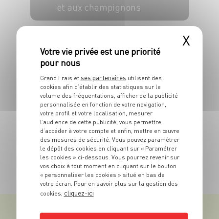
et aux champignons
4 pers.
20 min
30 min
X
ses partenaires
Grand Frais et
utilisent des
cookies afin d’établir des statistiques sur le
volume des fréquentations, afficher de la publicité
personnalisée en fonction de votre navigation,
votre profil et votre localisation, mesurer
RECETTE
l’audience de cette publicité, vous permettre
Lotte panée aux
d’accéder à votre compte et enfin, mettre en œuvre
noisettes
des mesures de sécurité. Vous pouvez paramétrer
le dépôt des cookies en cliquant sur « Paramétrer
6 pers.
40 min
10 min
les cookies » ci-dessous. Vous pourrez revenir sur
vos choix à tout moment en cliquant sur le bouton
« personnaliser les cookies » situé en bas de
TOUTES NOS RECETTES
votre écran. Pour en savoir plus sur la gestion des
cliquez-ici
cookies,