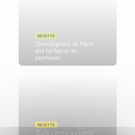
RECETTE
Champignons de Paris
aux herbes et au
parmesan
2 pers.
20 min
5 min
RECETTE
Œufs cocotte au comté