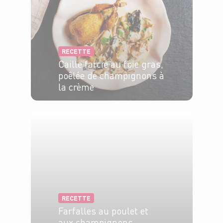
RECETTE
Caille farcie au foie gras,
poêlée de champignons à
la crème
4 pers.
15 min
25 min
RECETTE
Farfalles au poulet et
aux champignons