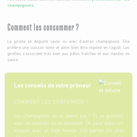
champignons
.
Comment les consommer ?
La girolle se déguste seule ou avec d’autres champignons. Elle
préfère une cuisson lente et aime bien être mijotée en ragoût. Les
girolles s’associent très bien aux pâtes fraîches et aux viandes en
sauce.
Les conseils de votre primeur
COMMENT LES CONSERVER ?
Les champignons ne se lavent pas ! Ils se grattent
avec un couteau ou se brossent. On peut aussi les
essuyer avec un linge humide. Les parties les plus