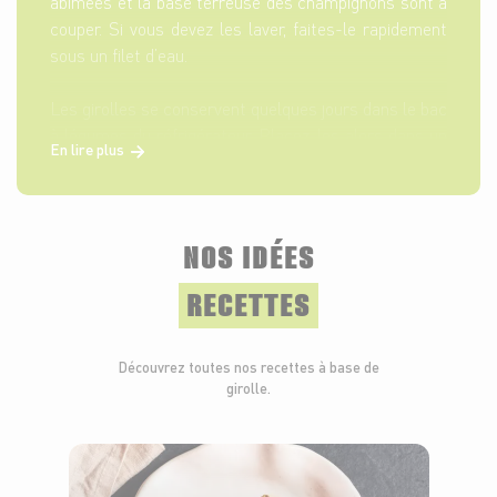
abîmées et la base terreuse des champignons sont à
couper. Si vous devez les laver, faites-le rapidement
sous un filet d’eau.
Les girolles se conservent quelques jours dans le bac
à légumes du réfrigérateur. Placez-les alors dans un
En lire plus
sac en papier, ou mieux dans une boîte hermétique.
NOS IDÉES
RECETTES
Découvrez toutes nos recettes à base de
girolle.