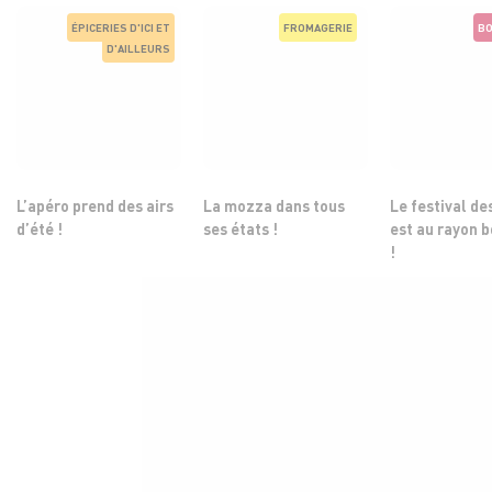
ÉPICERIES D'ICI ET
FROMAGERIE
BO
D'AILLEURS
L’apéro prend des airs
La mozza dans tous
Le festival de
d’été !
ses états !
est au rayon 
!