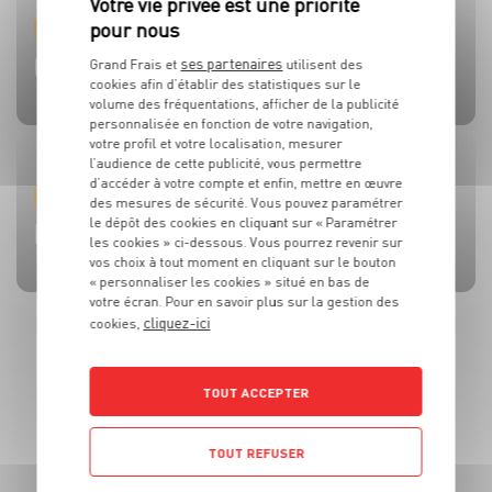
PRODUIT
PRODUIT
PRODUIT
PRODUIT
PRODUIT
TOMATES
OLIVES
BEAUFORT AOP
CÔTE DE BŒUF
MOULES DE BOUCHOT AOP DE LA BAIE DU MONT-SAINT-
ses partenaires
Grand Frais et
utilisent des
cookies afin d’établir des statistiques sur le
MICHEL
volume des fréquentations, afficher de la publicité
personnalisée en fonction de votre navigation,
votre profil et votre localisation, mesurer
l’audience de cette publicité, vous permettre
d’accéder à votre compte et enfin, mettre en œuvre
RECETTE
ACTUALITE
RECETTE
RECETTE
RECETTE
des mesures de sécurité. Vous pouvez paramétrer
le dépôt des cookies en cliquant sur « Paramétrer
BRUSCHETTA FRAISES TOMATES MOZZA
L’HUILE QUI FAIT TOUTE LA DIFFÉRENCE !
SALADE MOZZARELLA, PÊCHE ET AVOCAT
CÔTE DE BOEUF AU ROQUEFORT
BROCHETTES DE SARDINES ET SAUCE À LA MENTHE
les cookies » ci-dessous. Vous pourrez revenir sur
vos choix à tout moment en cliquant sur le bouton
« personnaliser les cookies » situé en bas de
votre écran. Pour en savoir plus sur la gestion des
cliquez-ici
cookies,
TOUT ACCEPTER
TOUT REFUSER