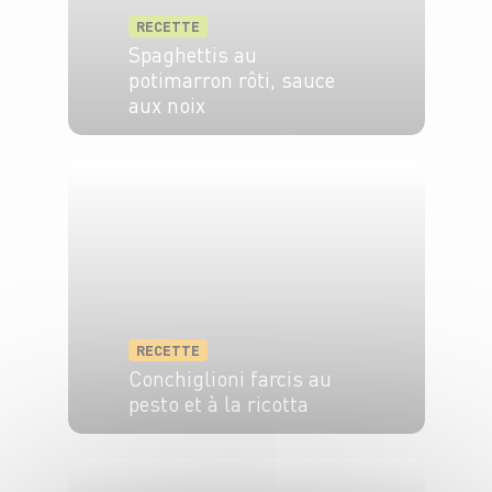
RECETTE
Spaghettis au
potimarron rôti, sauce
aux noix
4 pers.
20 min
30 min
RECETTE
Conchiglioni farcis au
pesto et à la ricotta
8 pers.
30 minutes
1h