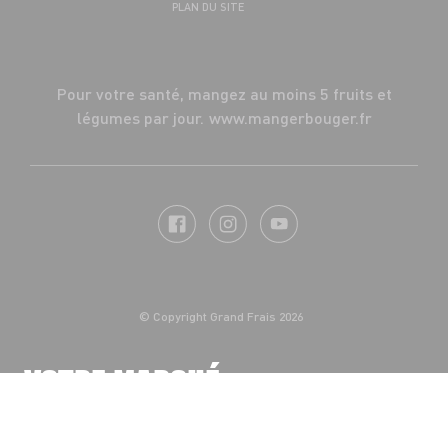
PLAN DU SITE
Pour votre santé, mangez au moins 5 fruits et
légumes par jour.
www.mangerbouger.fr
© Copyright Grand Frais 2026
VOTRE MARCHÉ,
VOS PROMOS !