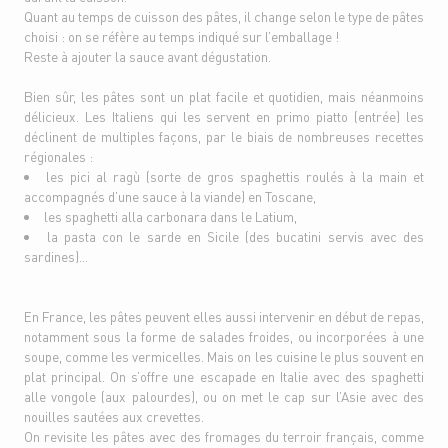
Quant au temps de cuisson des pâtes, il change selon le type de pâtes
choisi : on se réfère au temps indiqué sur l’emballage !
Reste à ajouter la sauce avant dégustation.
Bien sûr, les pâtes sont un plat facile et quotidien, mais néanmoins
délicieux. Les Italiens qui les servent en primo piatto (entrée) les
déclinent de multiples façons, par le biais de nombreuses recettes
régionales :
les pici al ragù (sorte de gros spaghettis roulés à la main et
accompagnés d’une sauce à la viande) en Toscane,
les spaghetti alla carbonara dans le Latium,
la pasta con le sarde en Sicile (des bucatini servis avec des
sardines)…
En France, les pâtes peuvent elles aussi intervenir en début de repas,
notamment sous la forme de salades froides, ou incorporées à une
soupe, comme les vermicelles. Mais on les cuisine le plus souvent en
plat principal. On s’offre une escapade en Italie avec des spaghetti
alle vongole (aux palourdes), ou on met le cap sur l’Asie avec des
nouilles sautées aux crevettes.
On revisite les pâtes avec des fromages du terroir français, comme