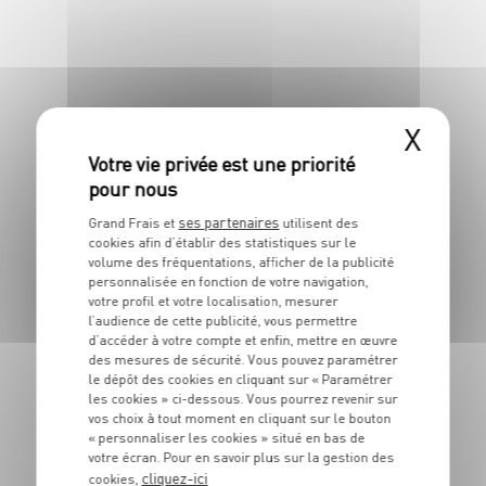
X
RECETTE
Gratin de pâtes au thon
et petits pois
ses partenaires
Grand Frais et
utilisent des
cookies afin d’établir des statistiques sur le
4 pers.
20 min
30 min
volume des fréquentations, afficher de la publicité
personnalisée en fonction de votre navigation,
votre profil et votre localisation, mesurer
l’audience de cette publicité, vous permettre
d’accéder à votre compte et enfin, mettre en œuvre
des mesures de sécurité. Vous pouvez paramétrer
le dépôt des cookies en cliquant sur « Paramétrer
les cookies » ci-dessous. Vous pourrez revenir sur
vos choix à tout moment en cliquant sur le bouton
RECETTE
« personnaliser les cookies » situé en bas de
Spaghettis à l'encre de
votre écran. Pour en savoir plus sur la gestion des
seiche aux olives et à la
cliquez-ici
cookies,