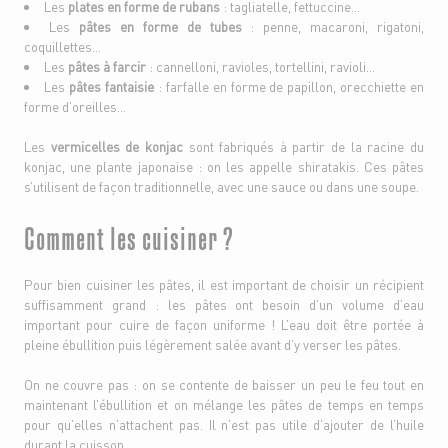
Les
plates en forme de rubans
: tagliatelle, fettuccine…
Les
pâtes en forme de tubes
: penne, macaroni, rigatoni,
coquillettes…
Les
pâtes à farcir
: cannelloni, ravioles, tortellini, ravioli…
Les
pâtes fantaisie
: farfalle en forme de papillon, orecchiette en
forme d’oreilles…
Les
vermicelles de konjac
sont fabriqués à partir de la racine du
konjac, une plante japonaise : on les appelle shiratakis. Ces pâtes
s’utilisent de façon traditionnelle, avec une sauce ou dans une soupe.
Comment les cuisiner ?
Pour bien cuisiner les pâtes, il est important de choisir un récipient
suffisamment grand : les pâtes ont besoin d’un volume d’eau
important pour cuire de façon uniforme ! L’eau doit être portée à
pleine ébullition puis légèrement salée avant d’y verser les pâtes.
On ne couvre pas : on se contente de baisser un peu le feu tout en
maintenant l’ébullition et on mélange les pâtes de temps en temps
pour qu’elles n’attachent pas. Il n’est pas utile d’ajouter de l’huile
durant la cuisson.