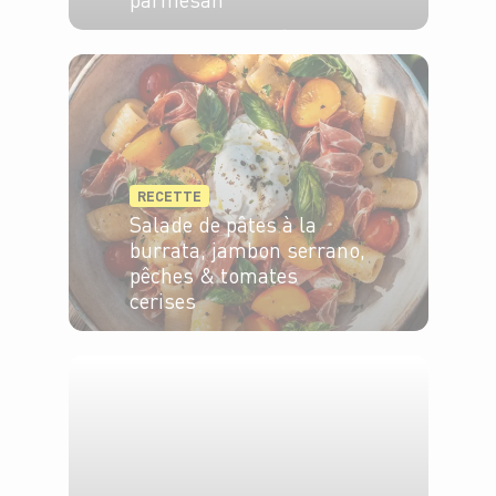
4 pers.
5 min
10 min
RECETTE
Salade de pâtes à la
burrata, jambon serrano,
pêches & tomates
cerises
2 pers.
15 min
10 min