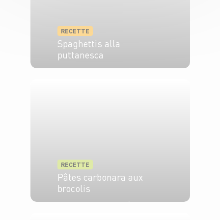
RECETTE
Spaghettis alla
puttanesca
2 pers.
10 min
20 min
RECETTE
Pâtes carbonara aux
brocolis
4 pers.
15 min
15 min