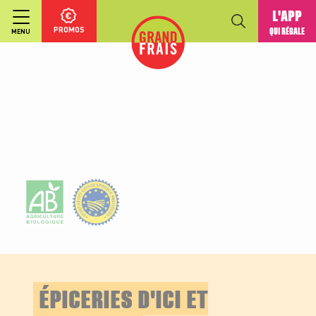
L'APP
PROMOS
QUI RÉGALE
MENU
ÉPICERIES D'ICI ET