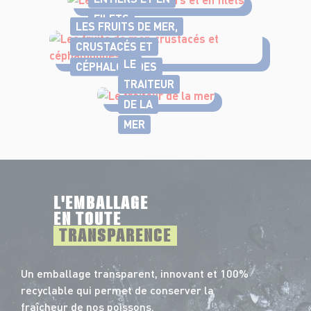
FILETS
LES FRUITS DE MER,
CRUSTACÉS ET
LE
CÉPHALOPODES
TRAITEUR
DE LA
MER
L'EMBALLAGE
EN TOUTE
TRANSPARENCE
Un emballage transparent, innovant et 100%
recyclable qui permet de conserver la
fraîcheur de nos poissons.