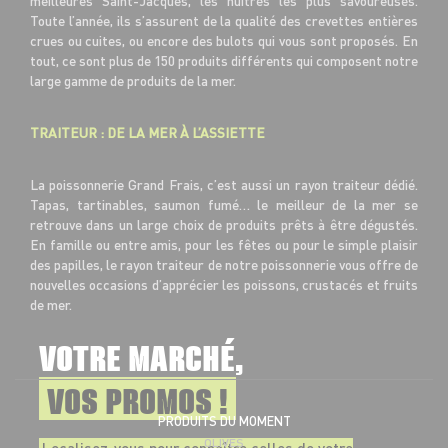
meilleures Saint-Jacques, les huîtres les plus savoureuses.
Toute l’année, ils s’assurent de la qualité des crevettes entières
crues ou cuites, ou encore des bulots qui vous sont proposés. En
tout, ce sont plus de 150 produits différents qui composent notre
large gamme de produits de la mer.
TRAITEUR : DE LA MER À L’ASSIETTE
La poissonnerie Grand Frais, c’est aussi un rayon traiteur dédié.
Tapas, tartinables, saumon fumé… le meilleur de la mer se
retrouve dans un large choix de produits prêts à être dégustés.
En famille ou entre amis, pour les fêtes ou pour le simple plaisir
des papilles, le rayon traiteur de notre poissonnerie vous offre de
nouvelles occasions d’apprécier les poissons, crustacés et fruits
de mer.
VOTRE MARCHÉ,
VOS PROMOS !
PRODUITS DU MOMENT
OLIVES
Localisez-vous pour connaître celles de votre