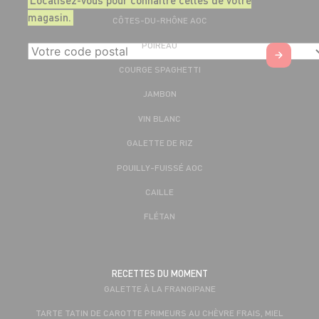
magasin.
CÔTES-DU-RHÔNE AOC
POIREAU
COURGE SPAGHETTI
JAMBON
VIN BLANC
GALETTE DE RIZ
POUILLY-FUISSÉ AOC
CAILLE
FLÉTAN
RECETTES DU MOMENT
GALETTE À LA FRANGIPANE
TARTE TATIN DE CAROTTE PRIMEURS AU CHÈVRE FRAIS, MIEL