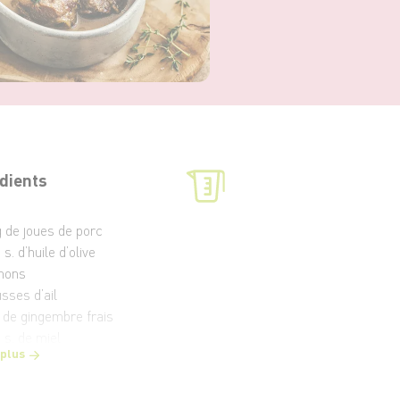
dients
g de joues de porc
à s. d’huile d’olive
gnons
sses d’ail
 de gingembre frais
à s. de miel
 plus
 de cidre brut
 d’eau