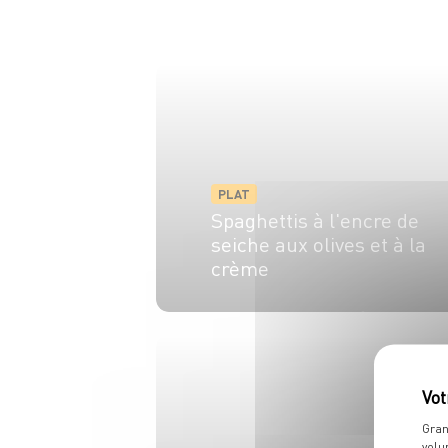
PLAT
Spaghettis à l'encre de
seiche aux olives et à la
crème
4 pers.
5 min
10 min
Gran
volu