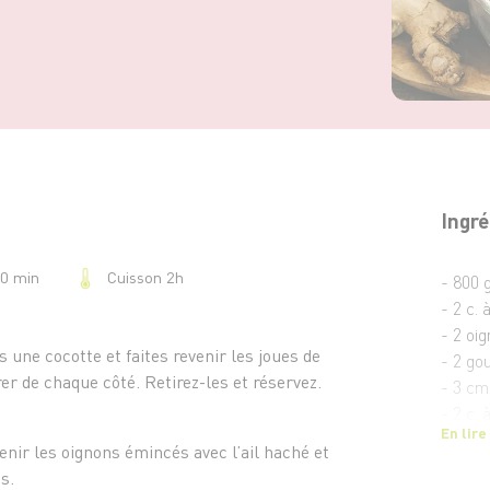
Ingré
Cuisson 2h
20 min
- 800 
- 2 c. 
- 2 oi
ns une cocotte et faites revenir les joues de
- 2 gou
er de chaque côté. Retirez-les et réservez.
- 3 cm
- 2 c. 
En lire
- 50 cl
enir les oignons émincés avec l’ail haché et
- 20 cl
s.