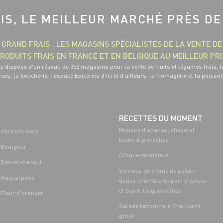
IS, LE MEILLEUR MARCHÉ PRÈS DE
GRAND FRAIS : LES MAGASINS SPÉCIALISTES DE LA VENTE DE
RODUITS FRAIS EN FRANCE ET EN BELGIQUE AU MEILLEUR PRI
s dispose d'un réseau de 352 magasins pour la vente de fruits et légumes frais, l
ues, la boucherie, l'espace Epiceries d'ici et d'ailleurs, la fromagerie et la poisso
RECETTES DU MOMENT
Mousse d'ananas, chocolat
Abricots secs
blanc & pistaches
Boulgour
Croque-monsieur
Ras-el-hanout
Verrines de crème de patate
Mascarpone
douce, crumble de pain d’épices
et Saint Jacques rôties
Fleur d'oranger
Salade fattouche à l’halloumi
grillé