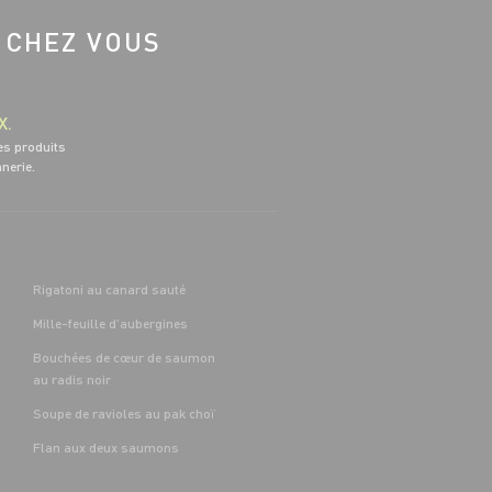
 CHEZ VOUS
X.
es produits
nnerie.
Rigatoni au canard sauté
Mille-feuille d’aubergines
Bouchées de cœur de saumon
au radis noir
Soupe de ravioles au pak choï
Flan aux deux saumons