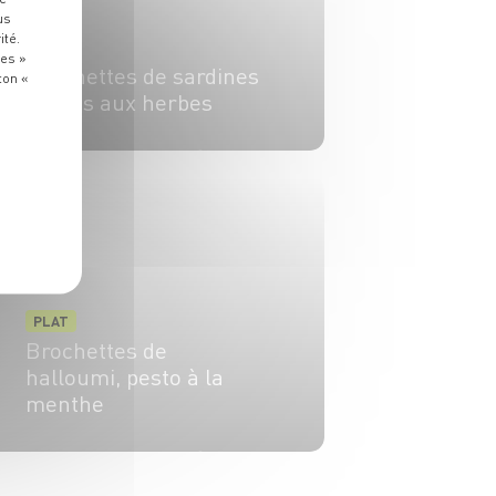
us
ité.
PLAT
ies »
Brochettes de sardines
ton «
farcies aux herbes
4 pers.
20 min
4 min
PLAT
Brochettes de
halloumi, pesto à la
menthe
4 pers.
15 min
5 min