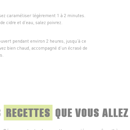
- Sel e
ssez caraméliser légèrement 1 à 2 minutes.
e cidre et d’eau, salez poivrez.
ouvert pendant environ 2 heures, jusqu’à ce
ervez bien chaud, accompagné d’un écrasé de
s.
S
RECETTES
QUE
VOUS ALLEZ