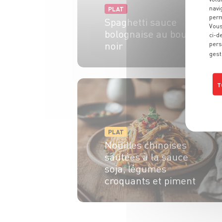
navi
PLAT
perm
Spaghetti sauce
Vous
bolognaise au boudin
ci-d
noir
pers
gest
4 pers.
30 min
20 min
T
PLAT
Nouilles chinoises
sautées à la sauce
soja, légumes
croquants et piment
2 pers.
10 min
15 min