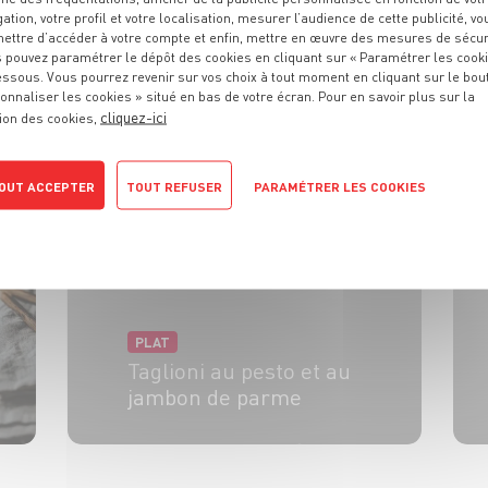
gation, votre profil et votre localisation, mesurer l’audience de cette publicité, vo
ettre d’accéder à votre compte et enfin, mettre en œuvre des mesures de sécur
PLAT
 pouvez paramétrer le dépôt des cookies en cliquant sur « Paramétrer les cook
Gratin de pâtes au thon
essous. Vous pourrez revenir sur vos choix à tout moment en cliquant sur le bou
et petits pois
onnaliser les cookies » situé en bas de votre écran. Pour en savoir plus sur la
cliquez-ici
ion des cookies,
4 pers.
20 min
30 min
OUT ACCEPTER
TOUT REFUSER
PARAMÉTRER LES COOKIES
POLITIQUE DE CONFIDENTIALITÉ
PLAT
Taglioni au pesto et au
jambon de parme
4 pers.
10 min
5 min