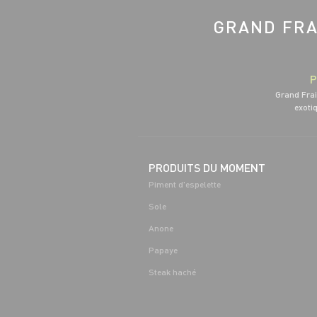
GRAND FRA
P
Grand Frai
exotiq
PRODUITS DU MOMENT
Piment d'espelette
Sole
Anone
Papaye
Steak haché