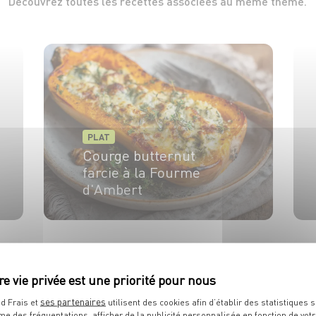
Découvrez toutes les recettes associées au même thème.
PLAT
Courge butternut
farcie à la Fourme
d'Ambert
4 pers.
20 min
1h30
ses partenaires
d Frais et
utilisent des cookies afin d’établir des statistiques s
me des fréquentations, afficher de la publicité personnalisée en fonction de vot