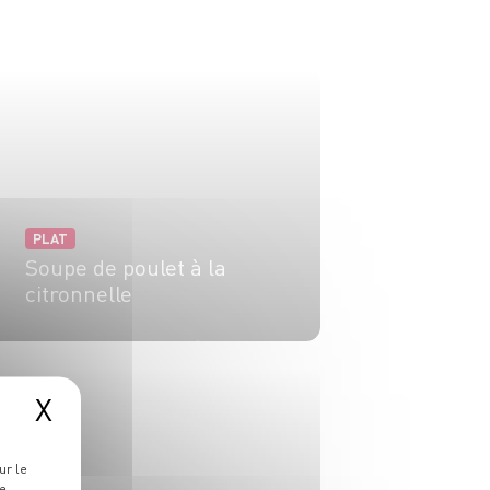
PLAT
Soupe de poulet à la
citronnelle
4 pers.
20 min
15 min
X
ur le
re