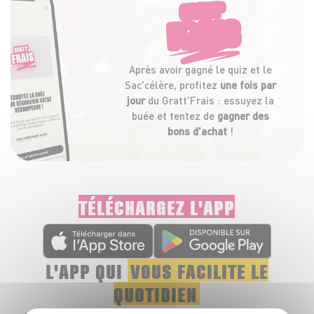
GRATT'
FRAIS
Après avoir gagné le quiz et le
Sac'célère, profitez
une fois par
jour
du Gratt'Frais : essuyez la
buée et tentez de
gagner des
bons d'achat
!
TÉLÉCHARGEZ L'APP
L'APP QUI
VOUS FACILITE LE
QUOTIDIEN