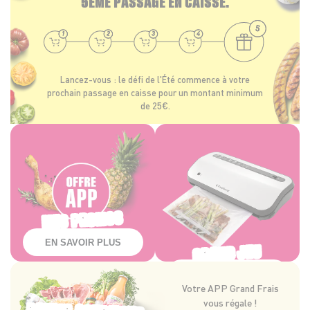
5ÈME PASSAGE EN CAISSE.
Lancez-vous : le défi de l'Été commence à votre
prochain passage en caisse pour un montant minimum
de 25€.
MES PROMOS
EN SAVOIR PLUS
GRAND JEU
Chaque semaine, découvrez des
Tentez de remporter une
EN SAVOIR PLUS
offres exclusives sur une
machine de mise sous vide
Votre APP Grand Frais
sélection de produits réservés
FOODSAVER® VS2290X et ses
Votre APP Grand Frais vous régale ! Chaque jour,
vous régale !
aux membres de l'APP Grand
accessoires pour garder vos
dans votre magasin, un panier gourmand est à