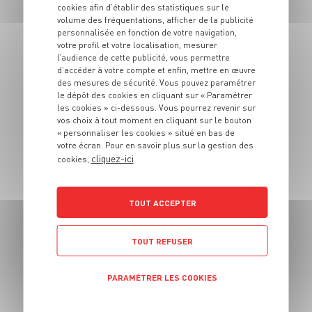
cookies afin d’établir des statistiques sur le
Crème de
volume des fréquentations, afficher de la publicité
champignons au
personnalisée en fonction de votre navigation,
votre profil et votre localisation, mesurer
parmesan
l’audience de cette publicité, vous permettre
d’accéder à votre compte et enfin, mettre en œuvre
des mesures de sécurité. Vous pouvez paramétrer
4 pers.
10 min
15 min
le dépôt des cookies en cliquant sur « Paramétrer
les cookies » ci-dessous. Vous pourrez revenir sur
vos choix à tout moment en cliquant sur le bouton
« personnaliser les cookies » situé en bas de
votre écran. Pour en savoir plus sur la gestion des
cliquez-ici
cookies,
TOUT ACCEPTER
ENTRÉE
Coffee mand’atine
TOUT REFUSER
4 pers.
40 min
15 min
PARAMÉTRER LES COOKIES
POLITIQUE DE CONFIDENTIALITÉ