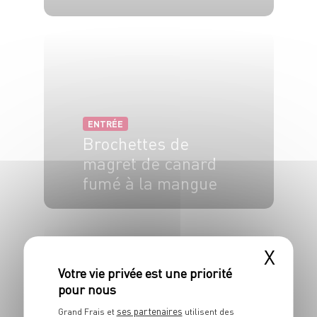
6 pers.
15 min.
ENTRÉE
Brochettes de
magret de canard
fumé à la mangue
6 pers.
20 min
X
ses partenaires
Grand Frais et
utilisent des
ENTRÉE