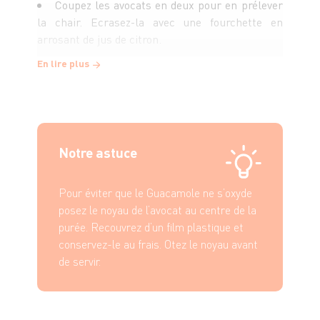
Coupez les avocats en deux pour en prélever
la chair. Ecrasez-la avec une fourchette en
arrosant de jus de citron.
En lire plus
Incorporez les tomates, l’oignon et la
coriandre. Salez et poivrez et ajoutez le Tabasco.
Notre astuce
Pour éviter que le Guacamole ne s’oxyde
posez le noyau de l’avocat au centre de la
purée. Recouvrez d’un film plastique et
conservez-le au frais. Otez le noyau avant
de servir.