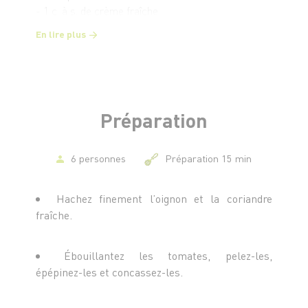
- 1 c. à s. de crème fraîche
- 6 gouttes de Tabasco
En lire plus
- Sel et poivre
Préparation
6 personnes
Préparation 15 min
Hachez finement l’oignon et la coriandre
fraîche.
Ébouillantez les tomates, pelez-les,
épépinez-les et concassez-les.