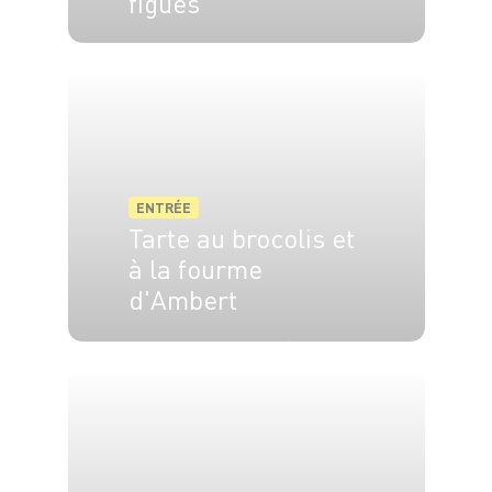
figues
4 pers.
10 min
ENTRÉE
Tarte au brocolis et
à la fourme
d'Ambert
4 pers.
20 min
30 min