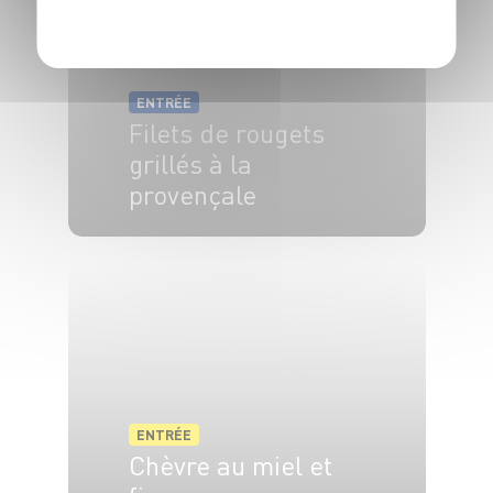
ENTRÉE
Filets de rougets
grillés à la
provençale
4 pers.
30 min
15 min
ENTRÉE
Chèvre au miel et