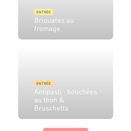
ENTRÉE
Briouates au
fromage
4 pers.
20 min
10 min
ENTRÉE
Antipasti : bouchées
au thon &
Bruschetta
4 pers.
20 min
5 min