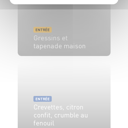
ENTRÉE
Gressins et
tapenade maison
6 pers.
5 min
ENTRÉE
Crevettes, citron
confit, crumble au
fenouil