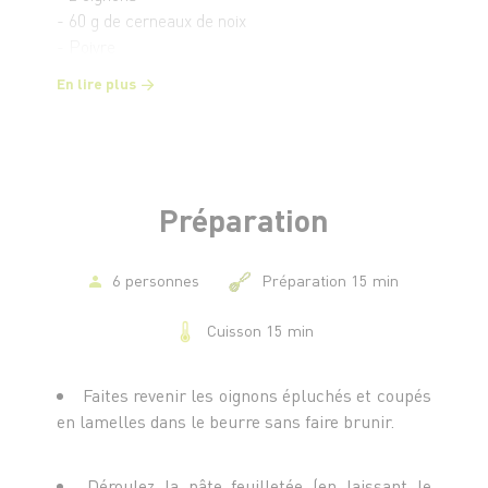
- 60 g de cerneaux de noix
- Poivre
- Une belle poignée de roquette
En lire plus
Préparation
6 personnes
Préparation 15 min
Cuisson 15 min
Faites revenir les oignons épluchés et coupés
en lamelles dans le beurre sans faire brunir.
Déroulez la pâte feuilletée (en laissant le