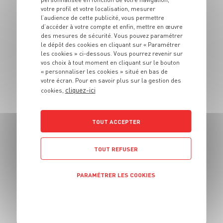
ENTRÉE
votre profil et votre localisation, mesurer
Bâtonnets de dinde
l’audience de cette publicité, vous permettre
d’accéder à votre compte et enfin, mettre en œuvre
croquants au maïs
des mesures de sécurité. Vous pouvez paramétrer
le dépôt des cookies en cliquant sur « Paramétrer
6 pers.
20 min
10 min
les cookies » ci-dessous. Vous pourrez revenir sur
vos choix à tout moment en cliquant sur le bouton
« personnaliser les cookies » situé en bas de
votre écran. Pour en savoir plus sur la gestion des
cliquez-ici
cookies,
TOUT ACCEPTER
ENTRÉE
Samoussas au
poulet et aux
TOUT REFUSER
légumes
PARAMÉTRER LES COOKIES
6 pers.
25 min
1h30
POLITIQUE DE CONFIDENTIALITÉ