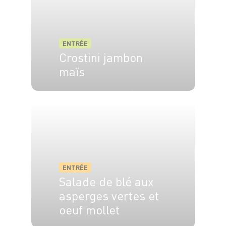
ENTRÉE
Crostini jambon
maïs
4 pers.
15 min
25 min
ENTRÉE
Salade de blé aux
asperges vertes et
oeuf mollet