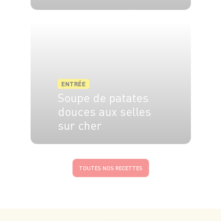
4 pers.
15 min
30 min
ENTRÉE
Soupe de patates
douces aux selles
sur cher
4 pers.
20 min
20 min
TOUTES NOS RECETTES