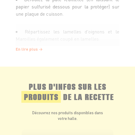
papier sulfurisé dessous pour la protéger) sur
une plaque de cuisson.
Répartissez les lamelles d'oignons et le
Maroilles également coupé en lamelles.
En lire plus
Rajoutez les cerneaux de noix face bombée
vers le haut et poivrez (ne salez pas à cause du
fromage).
PLUS D'INFOS SUR LES
Mettez cuire à four chaud 15 min environ.
PRODUITS
DE LA RECETTE
À la sortie de four, recouvrez de roquette et
Découvrez nos produits disponibles dans
servez.
votre halle.