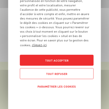
personnalisée en fonction de votre navigation,
votre profil et votre localisation, mesurer
l’audience de cette publicité, vous permettre
d’accéder à votre compte et enfin, mettre en œuvre
des mesures de sécurité. Vous pouvez paramétrer
le dépôt des cookies en cliquant sur « Paramétrer
RECETTE
les cookies » ci-dessous. Vous pourrez revenir sur
Crème brûlée aux
vos choix à tout moment en cliquant sur le bouton
oignons et aux épices
« personnaliser les cookies » situé en bas de
votre écran. Pour en savoir plus sur la gestion des
4 pers.
15 min
20 min
cliquez-ici
cookies,
TOUTES NOS RECETTES
TOUT ACCEPTER
VOTRE PRIMEUR
TOUT REFUSER
VOUS PROPOSE ÉGALEMENT
PARAMÉTRER LES COOKIES
POLITIQUE DE CONFIDENTIALITÉ
Nous cherchons tous l’âme sœur. Chez Grand
Frais, soyez sûrs de
trouver le partenaire