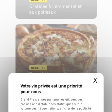
Gratinée à l'emmental et
aux poireaux
6 pers.
15 min
1h10
RECETTE
Tarte à l'oignon
X
crémeuse
4 pers.
15min
35min
ses partenaires
Grand Frais et
utilisent des
cookies afin d’établir des statistiques sur le
volume des fréquentations, afficher de la publicité