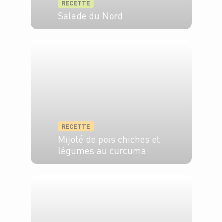
RECETTE
Salade du Nord
4 pers.
15 min
20 min
RECETTE
Mijoté de pois chiches et
légumes au curcuma
4 pers.
15 min
35 min