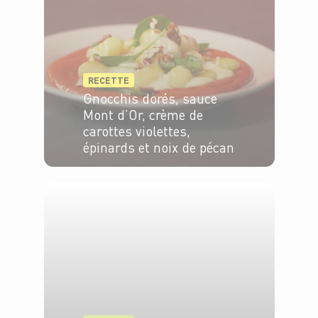
RECETTE
Gnocchis dorés, sauce
Mont d’Or, crème de
carottes violettes,
épinards et noix de pécan
4 pers.
15min
20min