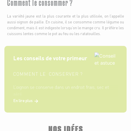
Comment le consommer ?
La variété jaune est la plus courante et la plus utilisée, on l’appelle
aussi oignon de paille. En cuisine, il se consomme comme légume ou
condiment, mais il est indigeste lorsqu’on le mange cru. Il préfère les
cuissons lentes comme le pot au feu ou les ratatouilles.
Les conseils de votre primeur
COMMENT LE CONSERVER ?
L’oignon se conserve dans un endroit frais, sec et
aéré.
En lire plus
NOS IDÉES