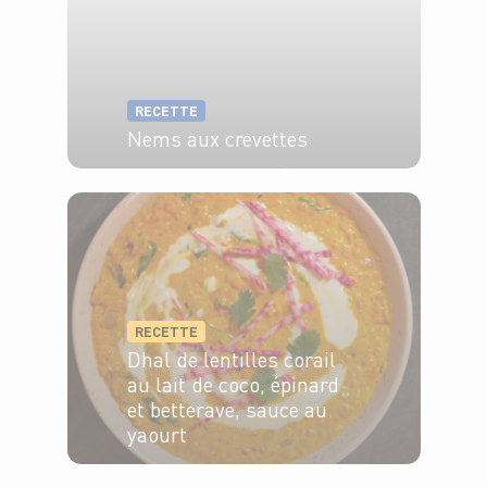
RECETTE
Nems aux crevettes
6 pers.
30 min
20 min
RECETTE
Dhal de lentilles corail
au lait de coco, épinard
et betterave, sauce au
yaourt
4 pers.
10 min
20 min