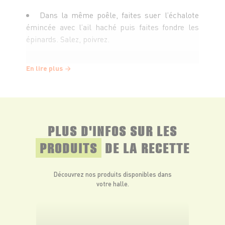
Dans la même poêle, faites suer l’échalote
émincée avec l’ail haché puis faites fondre les
épinards. Salez, poivrez.
Ajoutez une cuillère à soupe de crème fraîche
En lire plus
épaisse.
Laissez mijoter à feu doux une quinzaine de
minutes.
PLUS D'INFOS SUR LES
PRODUITS
DE LA RECETTE
Dans chaque pâte feuilletée, découpez un
grand carré en éliminant les bords arrondis puis
Découvrez nos produits disponibles dans
détaillez-le en bandes.
votre halle.
Sur une plaque du four recouverte de papier
sulfurisé, déposez les bandes de pâte feuilletée