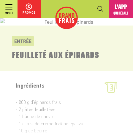
L'APP
PROMOS
QUI RÉGALE
MENU
ENTRÉE
FEUILLETÉ AUX ÉPINARDS
Ingrédients
- 800 g d’épinards frais
- 2 pâtes feuilletées
- 1 bûche de chèvre
- 1 c. à s. de crème fraîche épaisse
- 10 g de beurre