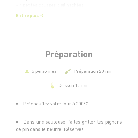
- 4 petites gousses d’ail hachées
- 1 échalote émincée
En lire plus
- 1 peu de miel liquide
- 1 poignée de pignons de pin
- Sel et poivre
Préparation
6 personnes
Préparation 20 min
Cuisson 15 min
Préchauffez votre four à 200°C.
Dans une sauteuse, faites griller les pignons
de pin dans le beurre. Réservez.