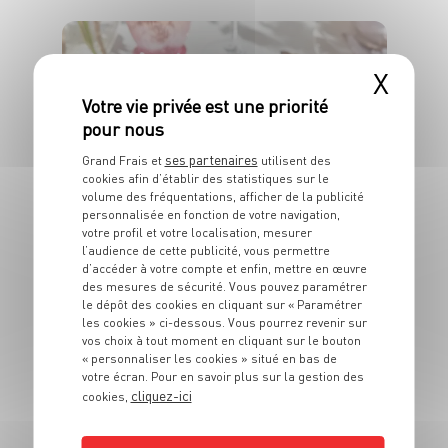
6 pers.
1h30
20 min
X
ses partenaires
Grand Frais et
utilisent des
cookies afin d’établir des statistiques sur le
ENTRÉE
volume des fréquentations, afficher de la publicité
Salade aux pêches
personnalisée en fonction de votre navigation,
et feta
votre profil et votre localisation, mesurer
l’audience de cette publicité, vous permettre
d’accéder à votre compte et enfin, mettre en œuvre
4 pers.
15 min
des mesures de sécurité. Vous pouvez paramétrer
le dépôt des cookies en cliquant sur « Paramétrer
les cookies » ci-dessous. Vous pourrez revenir sur
vos choix à tout moment en cliquant sur le bouton
« personnaliser les cookies » situé en bas de
votre écran. Pour en savoir plus sur la gestion des
cliquez-ici
cookies,
ENTRÉE