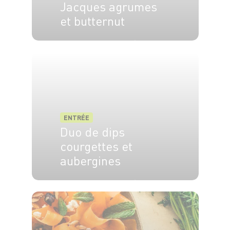
Jacques agrumes
et butternut
4 pers.
20 min
15 min
ENTRÉE
Duo de dips
courgettes et
aubergines
4 pers.
15 min
15 min