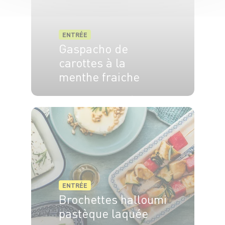
ENTRÉE
Gaspacho de
carottes à la
menthe fraiche
6 pers.
30 min
25 min
ENTRÉE
Brochettes halloumi
pastèque laquée