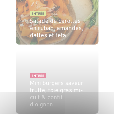
ENTRÉE
Salade de carottes
en ruban, amandes,
dattes et feta
4 pers.
20min
2
ENTRÉE
Mini burgers saveur
truffe, foie gras mi-
cuit & confit
d’oignon