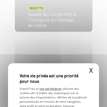
RECETTE
Salade de courge rôtie à
l’orange et au fromage
de chèvre
4 pers.
20 min
20 min
X
RECETTE
ses partenaires
Grand Frais et
utilisent des
Koulibiac de saumon
cookies afin d’établir des statistiques sur le
volume des fréquentations, afficher de la publicité
6 pers.
30 min
45 min
personnalisée en fonction de votre navigation,
votre profil et votre localisation, mesurer