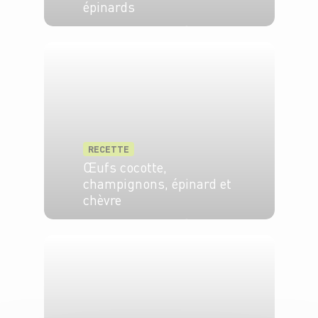
épinards
4 pers.
20 min
25 min
RECETTE
Œufs cocotte,
champignons, épinard et
chèvre
4 pers.
20 min
25 min