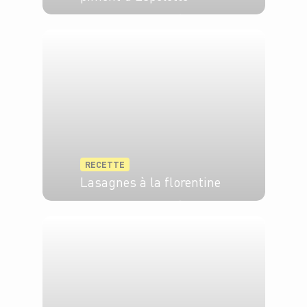
4 pers.
20 min
20 min
RECETTE
Lasagnes à la florentine
6 pers.
30 min
30 min