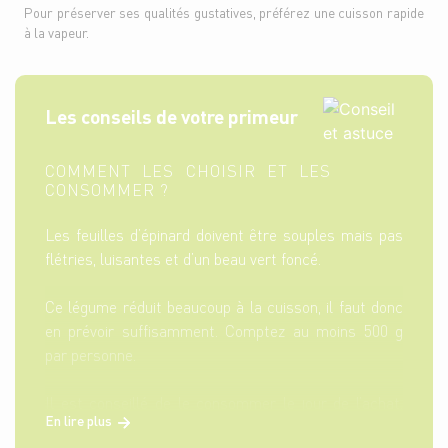
Pour préserver ses qualités gustatives, préférez une cuisson rapide
à la vapeur.
Les conseils de votre primeur
COMMENT LES CHOISIR ET LES
CONSOMMER ?
Les feuilles d’épinard doivent être souples mais pas
flétries, luisantes et d’un beau vert foncé.
Ce légume réduit beaucoup à la cuisson, il faut donc
en prévoir suffisamment. Comptez au moins 500 g
par personne.
Il est conseillé de le consommer le jour de l’achat.
En lire plus
Cependant, on peut le garder quelques jours dans le