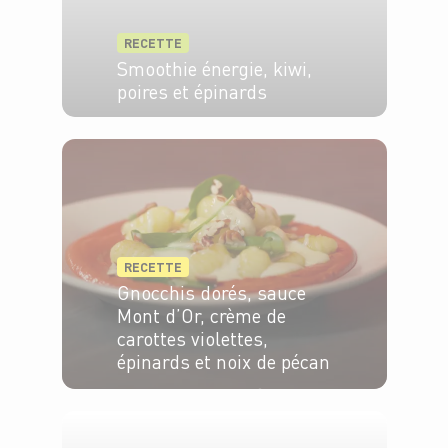
RECETTE
Smoothie énergie, kiwi,
poires et épinards
2 pers.
5 min
RECETTE
Gnocchis dorés, sauce
Mont d’Or, crème de
carottes violettes,
épinards et noix de pécan
4 pers.
15min
20min