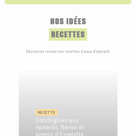
bac à légumes du réfrigérateur dans un torchon
humide.Cuit, il ne se conserve pas. Pour le congeler, il
suffit de le blanchir 2 min s’il est frais.
NOS IDÉES
RECETTES
Découvrez toutes nos recettes à base d'epinard.
RECETTE
Conchiglioni aux
épinards, Banon et
piment d’Espelette