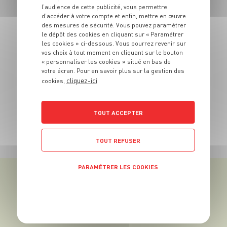
l’audience de cette publicité, vous permettre
d’accéder à votre compte et enfin, mettre en œuvre
des mesures de sécurité. Vous pouvez paramétrer
le dépôt des cookies en cliquant sur « Paramétrer
les cookies » ci-dessous. Vous pourrez revenir sur
vos choix à tout moment en cliquant sur le bouton
« personnaliser les cookies » situé en bas de
votre écran. Pour en savoir plus sur la gestion des
cliquez-ici
cookies,
RECETTE
Gaufres aux épinards
TOUT ACCEPTER
6 pers.
15 min
3 min
TOUT REFUSER
TOUTES NOS RECETTES
PARAMÉTRER LES COOKIES
VOTRE PRIMEUR
POLITIQUE DE CONFIDENTIALITÉ
VOUS PROPOSE ÉGALEMENT