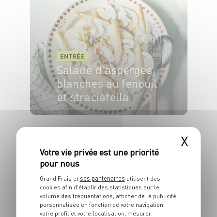
ENTRÉE
Salade d'asperges
blanches au fenouil
et straciatella
4 pers.
15min
5min
X
ses partenaires
Grand Frais et
utilisent des
cookies afin d’établir des statistiques sur le
volume des fréquentations, afficher de la publicité
ENTRÉE
personnalisée en fonction de votre navigation,
Salade quinoa
votre profil et votre localisation, mesurer