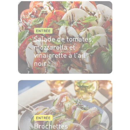
ENTRÉE
Salade de tomates,
mozzarella et
vinaigrette à l'ail
noir
4 pers.
15 min
ENTRÉE
Brochettes