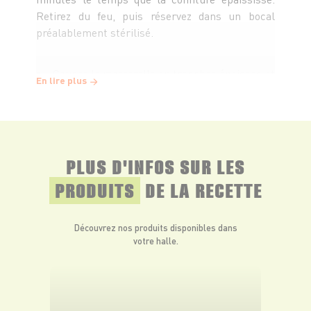
Retirez du feu, puis réservez dans un bocal
préalablement stérilisé.
Coupez la mozzarella en tranches épaisses et
En lire plus
répartissez-la sur la moitié des tranches de
pain, ajoutez quelques feuilles de basilic et
refermez les sandwichs avec une deuxième
tranche de pain.
PLUS D'INFOS SUR LES
Fouettez les œufs avec le lait. Mélangez la
PRODUITS
DE LA RECETTE
farine et le parmesan et disposez les mélanges
dans deux assiettes creuses.
Découvrez nos produits disponibles dans
votre halle.
Trempez les sandwichs dans le mélange
farine / parmesan puis dans les œufs et
renouvelez l'opération une deuxième fois.