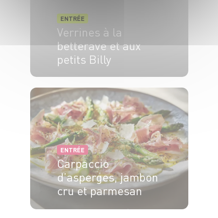
ENTRÉE
Verrines à la
betterave et aux
petits Billy
4 pers.
15 min.
ENTRÉE
Carpaccio
d’asperges, jambon
cru et parmesan
4 pers.
15 min
8 min