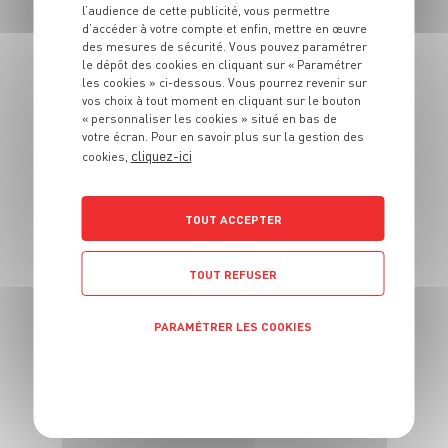
l’audience de cette publicité, vous permettre
verde et poulet
d’accéder à votre compte et enfin, mettre en œuvre
des mesures de sécurité. Vous pouvez paramétrer
le dépôt des cookies en cliquant sur « Paramétrer
4 pers.
15 min
12 min
les cookies » ci-dessous. Vous pourrez revenir sur
vos choix à tout moment en cliquant sur le bouton
« personnaliser les cookies » situé en bas de
votre écran. Pour en savoir plus sur la gestion des
cliquez-ici
cookies,
ENTRÉE
TOUT ACCEPTER
Œufs mollets,
mouillettes &
TOUT REFUSER
salade frisée
PARAMÉTRER LES COOKIES
4 pers.
10 min
10 min
POLITIQUE DE CONFIDENTIALITÉ