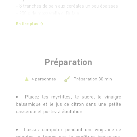
- 8 tranches de pain aux céréales un peu épaisses
- 250 g de mozzarella di Bufala
- ½ bouquet de basilic frais
En lire plus
- 3 œufs
- 4 cl de lait
- 50 g de farine
- 40 g de parmesan râpé
- 10 cl d'huile de tournesol
Préparation
4 personnes
Préparation 30 min
Placez les myrtilles, le sucre, le vinaigre
balsamique et le jus de citron dans une petite
casserole et portez à ébullition.
Laissez compoter pendant une vingtaine de
minutes le temps que la confiture épaississe.