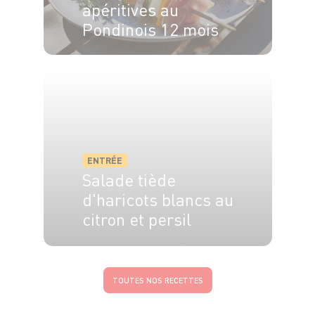
apéritives au
Pondinois 12 mois
4 pers.
15 min
ENTRÉE
Salade tiède
d'haricots blancs au
citron et persil
4 pers.
15 min
5 min
TOUTES NOS RECETTES