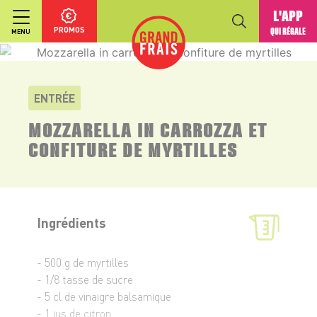
L'APP
PROMOS
QUI RÉGALE
MENU
ENTRÉE
MOZZARELLA IN CARROZZA ET
CONFITURE DE MYRTILLES
Ingrédients
- 500 g de myrtilles
- 1/8 tasse de sucre
- 5 cl de vinaigre balsamique
- 1 jus de citron