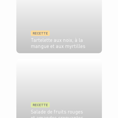
RECETTE
Tartelette aux noix, à la
mangue et aux myrtilles
4 pers.
2h
20 min
RECETTE
Salade de fruits rouges
et amandes croquantes