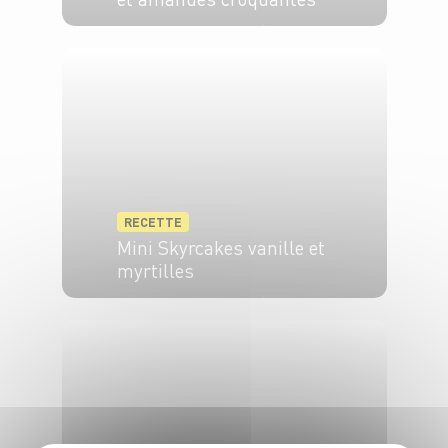
2 pers.
10 min
3 min
RECETTE
Mini Skyrcakes vanille et
myrtilles
6 pers.
45 min
25 min