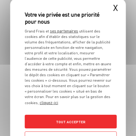
X
RECETTE
Scones aux amandes et
aux fruits rouges
ses partenaires
Grand Frais et
utilisent des
cookies afin d’établir des statistiques sur le
20 min
15 min
volume des fréquentations, afficher de la publicité
personnalisée en fonction de votre navigation,
votre profil et votre localisation, mesurer
l’audience de cette publicité, vous permettre
d’accéder à votre compte et enfin, mettre en œuvre
des mesures de sécurité. Vous pouvez paramétrer
le dépôt des cookies en cliquant sur « Paramétrer
les cookies » ci-dessous. Vous pourrez revenir sur
vos choix à tout moment en cliquant sur le bouton
« personnaliser les cookies » situé en bas de
RECETTE
votre écran. Pour en savoir plus sur la gestion des
cliquez-ici
cookies,
Crumble cake fraises-
myrtilles
6 pers.
20 min
45 min
TOUT ACCEPTER