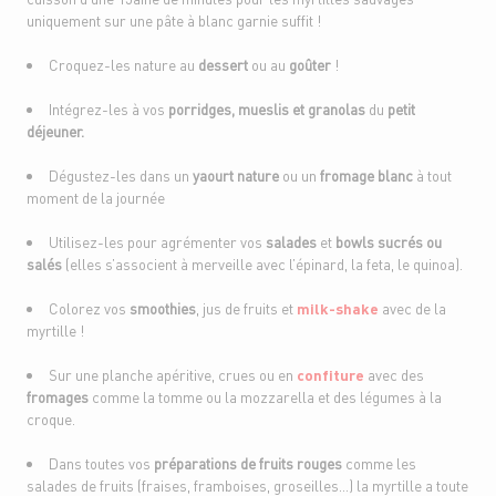
uniquement sur une pâte à blanc garnie suffit !
Croquez-les nature au
dessert
ou au
goûter
!
Intégrez-les à vos
porridges, mueslis et granolas
du
petit
déjeuner.
Dégustez-les dans un
yaourt nature
ou un
fromage blanc
à tout
moment de la journée
Utilisez-les pour agrémenter vos
salades
et
bowls sucrés ou
salés
(elles s’associent à merveille avec l’épinard, la feta, le quinoa).
Colorez vos
smoothies
, jus de fruits et
milk-shake
avec de la
myrtille !
Sur une planche apéritive, crues ou en
confiture
avec des
fromages
comme la tomme ou la mozzarella et des légumes à la
croque.
Dans toutes vos
préparations de fruits rouges
comme les
salades de fruits (fraises, framboises, groseilles…) la myrtille a toute