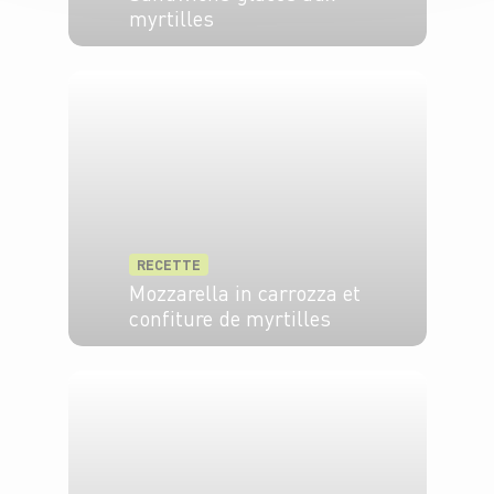
myrtilles
10 min
RECETTE
Mozzarella in carrozza et
confiture de myrtilles
4 pers.
30 min