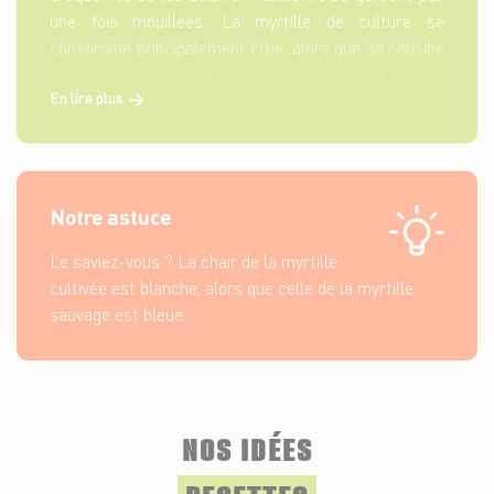
une fois mouillées. La myrtille de culture se
consomme principalement crue, alors que sa cousine
la myrtille sauvage se consomme uniquement cuite.
En lire plus
Notre astuce
Le saviez-vous ? La chair de la myrtille
cultivée est blanche, alors que celle de la myrtille
sauvage est bleue.
NOS IDÉES