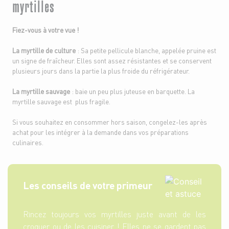
myrtilles
Fiez-vous à votre vue !
La myrtille de culture
: Sa petite pellicule blanche, appelée pruine est
un signe de fraîcheur. Elles sont assez résistantes et se conservent
plusieurs jours dans la partie la plus froide du réfrigérateur.
La myrtille sauvage
: baie un peu plus juteuse en barquette. La
myrtille sauvage est plus fragile.
Si vous souhaitez en consommer hors saison, congelez-les après
achat pour les intégrer à la demande dans vos préparations
culinaires.
Les conseils de votre primeur
Rincez toujours vos myrtilles juste avant de les
croquer ou de les cuisiner ! Elles ne se gardent pas