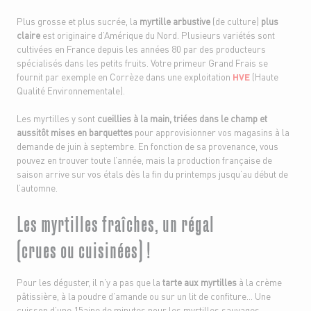
Plus grosse et plus sucrée, la
myrtille arbustive
(de culture)
plus
claire
est originaire d’Amérique du Nord. Plusieurs variétés sont
cultivées en France depuis les années 80 par des producteurs
spécialisés dans les petits fruits. Votre primeur Grand Frais se
fournit par exemple en Corrèze dans une exploitation
HVE
(Haute
Qualité Environnementale).
Les myrtilles y sont
cueillies à la main, triées dans le champ et
aussitôt mises en barquettes
pour approvisionner vos magasins à la
demande de juin à septembre. En fonction de sa provenance, vous
pouvez en trouver toute l’année, mais la production française de
saison arrive sur vos étals dès la fin du printemps jusqu’au début de
l’automne.
Les myrtilles fraîches, un régal
(crues ou cuisinées) !
Pour les déguster, il n’y a pas que la
tarte aux myrtilles
à la crème
pâtissière, à la poudre d’amande ou sur un lit de confiture… Une
cuisson d’une 15aine de minutes pour les myrtilles sauvages