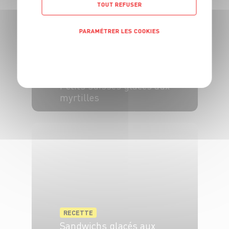
TOUT REFUSER
PARAMÉTRER LES COOKIES
POLITIQUE DE CONFIDENTIALITÉ
RECETTE
Petits suisses glacés aux
myrtilles
6 pers.
10 min
10 min
RECETTE
Sandwichs glacés aux