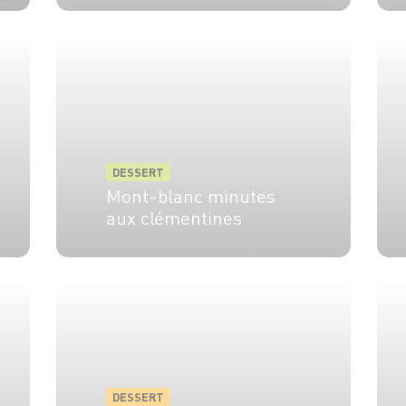
4 pers.
30 min
DESSERT
Mont-blanc minutes
aux clémentines
4 pers.
20 min
10 min
DESSERT