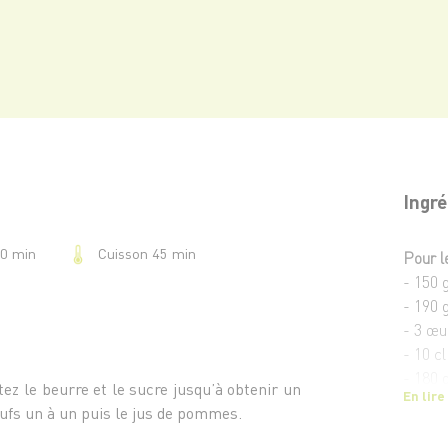
Ingré
Cuisson 45 min
20 min
Pour l
- 150 
- 190 
- 3 œu
- 10 c
- 180 g
tez le beurre et le sucre jusqu’à obtenir un
En lire
- 2 c. 
ufs un à un puis le jus de pommes.
- 100 