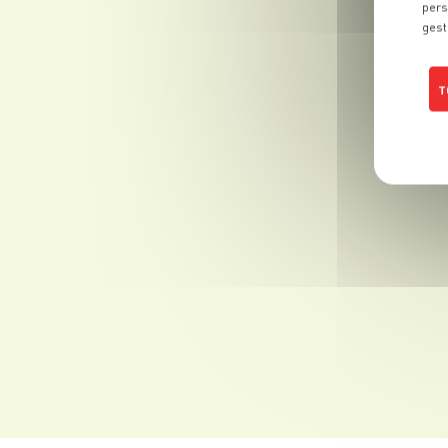
pers
gest
T