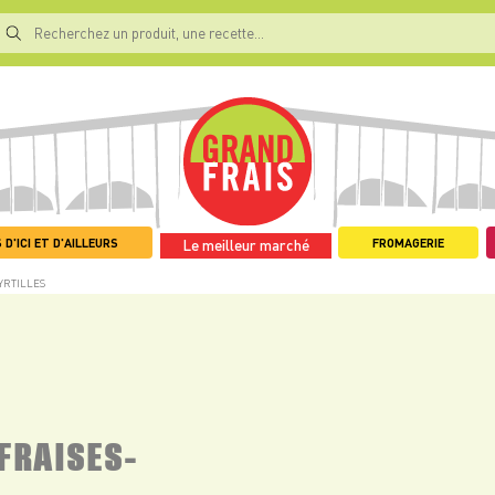
 D'ICI ET D'AILLEURS
FROMAGERIE
Le meilleur marché
YRTILLES
FRAISES-