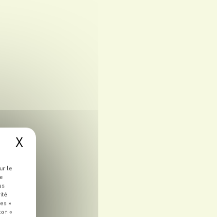
X
ur le
re
us
ité.
ies »
ton «