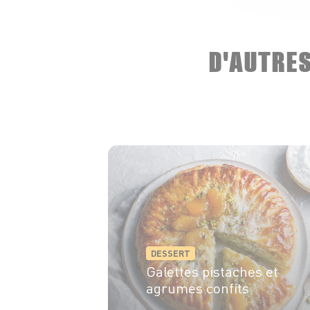
D'AUTRE
DESSERT
Galettes pistaches et
agrumes confits