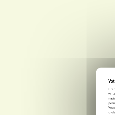
Gran
volu
navi
perm
Vous
ci-d