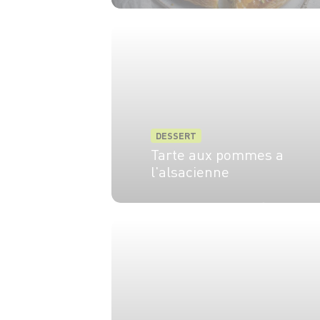
6 pers.
55 min
35 min
DESSERT
Tarte aux pommes a
l'alsacienne
6 pers.
20 min
45 min