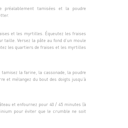
- 80 g 
- 40 g 
re préalablement tamisées et la poudre
tter.
Pour l
- 35 g
ises et les myrtilles. Équeutez les fraises
- 35 g 
r taille. Versez la pâte au fond d’un moule
- 30 g
tez les quartiers de fraises et les myrtilles
- 50 g
 tamisez la farine, la cassonade, la poudre
rre et mélangez du bout des doigts jusqu’à
âteau et enfournez pour 40 / 45 minutes (à
inium pour éviter que le crumble ne soit