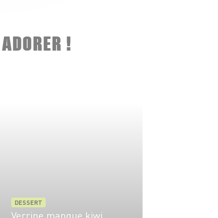
 ADORER !
DESSERT
Verrine mangue kiwi