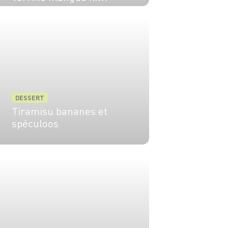
DESSERT
Tiramisu bananes et
spéculoos
6 pers.
20 min