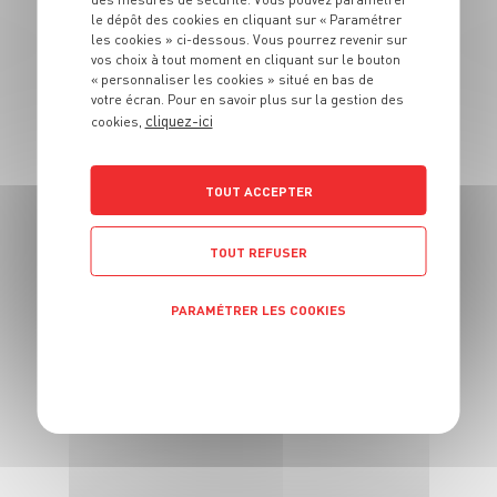
Sauce ketchup de
le dépôt des cookies en cliquant sur « Paramétrer
tomates maison
les cookies » ci-dessous. Vous pourrez revenir sur
vos choix à tout moment en cliquant sur le bouton
« personnaliser les cookies » situé en bas de
4 pers.
15 min
1h30
votre écran. Pour en savoir plus sur la gestion des
cliquez-ici
cookies,
TOUT ACCEPTER
PLAT
TOUT REFUSER
Pommes de terre
gratinées au
PARAMÉTRER LES COOKIES
Gorgonzola
POLITIQUE DE CONFIDENTIALITÉ
6 pers.
15 min
1h