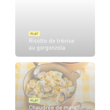
PLAT
Risotto de trévise
au gorgonzola
4 pers.
20 min
20 min
PLAT
Chaudrée de maïs,