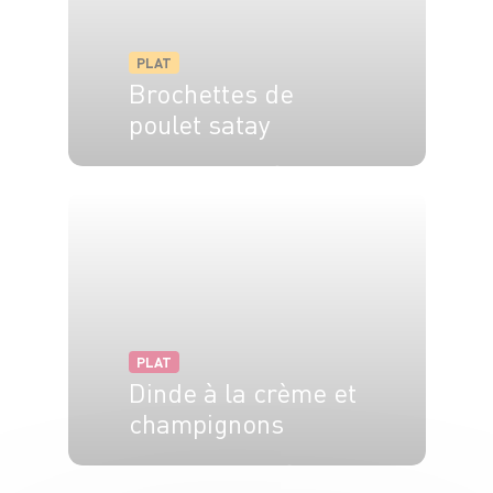
PLAT
Brochettes de
poulet satay
2 pers.
1h20
15 min
PLAT
Dinde à la crème et
champignons
6 pers.
15 min
20 min