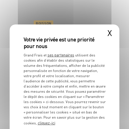
BOISSON
Cocktail à l'Aperit
X
10 min
ses partenaires
Grand Frais et
utilisent des
cookies afin d’établir des statistiques sur le
volume des fréquentations, afficher de la publicité
personnalisée en fonction de votre navigation,
votre profil et votre localisation, mesurer
l’audience de cette publicité, vous permettre
d’accéder à votre compte et enfin, mettre en œuvre
des mesures de sécurité. Vous pouvez paramétrer
BOISSON
le dépôt des cookies en cliquant sur « Paramétrer
Milkshake chocolat
les cookies » ci-dessous. Vous pourrez revenir sur
vos choix à tout moment en cliquant sur le bouton
et biscuits
« personnaliser les cookies » situé en bas de
votre écran. Pour en savoir plus sur la gestion des
cliquez-ici
2 pers.
5 min
cookies,