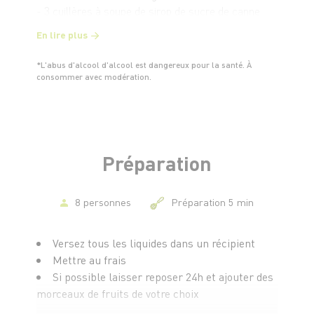
- 3 cuillères à soupe de sirop de sucre de canne
En option : des fruits coupés
En lire plus
*L'abus d'alcool d'alcool est dangereux pour la santé. À
consommer avec modération.
Préparation
8 personnes
Préparation 5 min
Versez tous les liquides dans un récipient
Mettre au frais
Si possible laisser reposer 24h et ajouter des
morceaux de fruits de votre choix