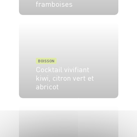
framboises
4 pers.
5 min
BOISSON
Cocktail vivifiant
kiwi, citron vert et
abricot
1 pers.
5 min
20 min