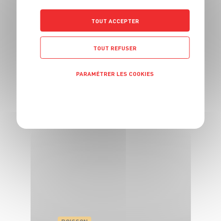
TOUT ACCEPTER
TOUT REFUSER
BOISSON
Jus d'orange frais
PARAMÉTRER LES COOKIES
orange, gingembre,
POLITIQUE DE CONFIDENTIALITÉ
miel
2 pers.
5 min