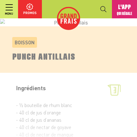
L'APP
PROMOS
QUI RÉGALE
MENU
BOISSON
PUNCH ANTILLAIS
Ingrédients
- ½ bouteille de rhum blanc
- 40 cl de jus d’orange
- 40 cl de jus d’ananas
- 40 cl de nectar de goyave
- 40 cl de nectar de mangue