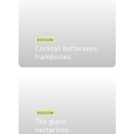
BOISSON
Cocktail betteraves
framboises
4 pers.
10 min
BOISSON
Thé glacé
nectarines