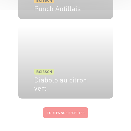
BOISSON
Punch Antillais
8 pers.
5 min
BOISSON
Diabolo au citron
vert
4 pers.
5 min
TOUTES NOS RECETTES