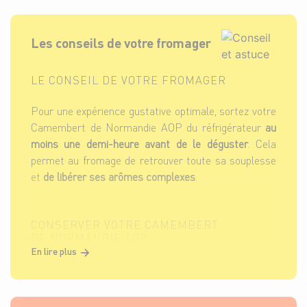
Les conseils de votre fromager
LE CONSEIL DE VOTRE FROMAGER
Pour une expérience gustative optimale, sortez votre
Camembert de Normandie AOP du réfrigérateur
au
moins une demi-heure avant de le déguster
. Cela
permet au fromage de retrouver toute sa souplesse
et
de libérer ses arômes complexes
.
CONSERVER VOTRE CAMEMBERT
DE NORMANDIE AOP
En lire plus
Le Camembert de Normandie AOP se conserve
entre 4 et 8°C dans le bas de votre réfrigérateur
, si
possible dans le
bac à légumes.