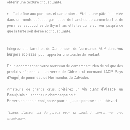
obtenir une texture croustillante.
Tarte fine aux pommes et camembert
: Étalez une pâte feuilletée
dans un moule adéquat, garnissez de tranches de camembert et de
pommes, saupoudrez de thym frais et faites cuire au four jusqu'à ce
que la tarte soit dorée et croustillante.
Intégrez des lamelles de Camembert de Normandie AOP dans
vos
burgers et pizzas
, pour apporter une touche de fondant.
Pour accompagner votre morceau de camembert, rien de tel que des
produits régionaux :
un verre de Cidre brut normand (AOP Pays
d’Auge)
, de
pommeau de Normandie, de Calvados
…
Amateurs de grands crus, préférez un
vin blanc d'Alsace
, un
Beaujolais
ou encore un
champagne brut.
En version sans alcool, optez pour du
jus de pomme
ou du
thé vert
.
*L’abus d’alcool est dangereux pour la santé. À consommer avec
modération.