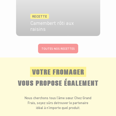
RECETTE
Camembert rôti aux
raisins
4 pers.
20 min
60 min
TOUTES NOS RECETTES
VOTRE FROMAGER
VOUS PROPOSE ÉGALEMENT
Nous cherchons tous l’âme sœur. Chez Grand
Frais, soyez sûrs de
trouver le partenaire
idéal à n’importe quel produit.