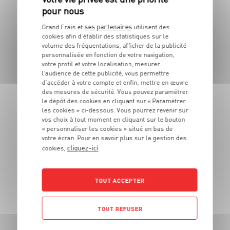
ses partenaires
Grand Frais et
utilisent des
RECETTE
cookies afin d’établir des statistiques sur le
volume des fréquentations, afficher de la publicité
Camembert braisé
personnalisée en fonction de votre navigation,
votre profil et votre localisation, mesurer
4 pers.
5 min
15 min
l’audience de cette publicité, vous permettre
d’accéder à votre compte et enfin, mettre en œuvre
des mesures de sécurité. Vous pouvez paramétrer
le dépôt des cookies en cliquant sur « Paramétrer
les cookies » ci-dessous. Vous pourrez revenir sur
vos choix à tout moment en cliquant sur le bouton
« personnaliser les cookies » situé en bas de
votre écran. Pour en savoir plus sur la gestion des
cliquez-ici
cookies,
RECETTE
Potimarron rôti au
TOUT ACCEPTER
camembert et miel épicé
4 pers.
30 min
50 min
TOUT REFUSER