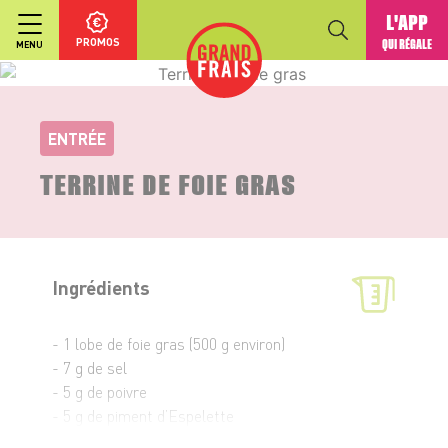
L'APP
PROMOS
QUI RÉGALE
MENU
ENTRÉE
TERRINE DE FOIE GRAS
Ingrédients
- 1 lobe de foie gras (500 g environ)
- 7 g de sel
- 5 g de poivre
- 5 g de piment d’Espelette