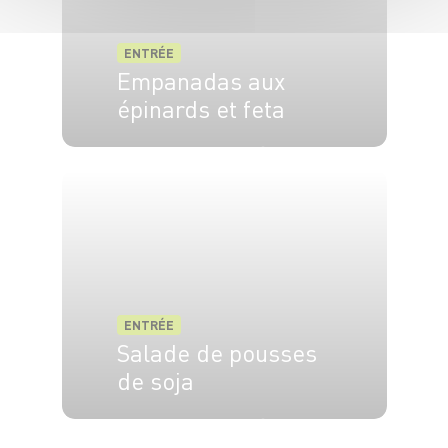
ENTRÉE
Empanadas aux
épinards et feta
6 pers.
50 min
15 min
ENTRÉE
Salade de pousses
de soja
4 pers.
30 min
20 min