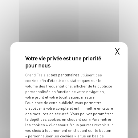
X
ENTRÉE
Tatin d'endives
4 pers.
25 min
30 min
ses partenaires
Grand Frais et
utilisent des
cookies afin d’établir des statistiques sur le
volume des fréquentations, afficher de la publicité
personnalisée en fonction de votre navigation,
votre profil et votre localisation, mesurer
l’audience de cette publicité, vous permettre
d’accéder à votre compte et enfin, mettre en œuvre
des mesures de sécurité. Vous pouvez paramétrer
ENTRÉE
le dépôt des cookies en cliquant sur « Paramétrer
Tiramisu façon
les cookies » ci-dessous. Vous pourrez revenir sur
vos choix à tout moment en cliquant sur le bouton
crumble parmesan
« personnaliser les cookies » situé en bas de