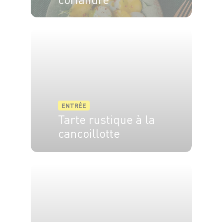
4 pers.
20 min
ENTRÉE
Tarte rustique à la
cancoillotte
6 pers.
10 min
40 min