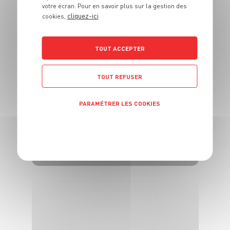
et ratatouille
votre écran. Pour en savoir plus sur la gestion des
cliquez-ici
cookies,
4 pers.
45 min
15 min
TOUT ACCEPTER
TOUT REFUSER
PARAMÉTRER LES COOKIES
ENTRÉE
POLITIQUE DE CONFIDENTIALITÉ
Paniers feuilletés
aux pétoncles
6 pers.
20
25 min