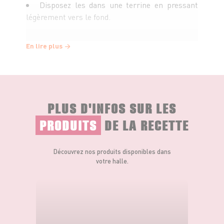
Disposez les dans une terrine en pressant
légèrement vers le fond.
Faites cuire les lobes dans une terrine au
En lire plus
bain marie pendant 1 heure.
Laissez reposer la terrine à température
ambiante puis disposez au frais pour 24h avant
PLUS D'INFOS SUR LES
de déguster.
PRODUITS
DE LA RECETTE
Découvrez nos produits disponibles dans
votre halle.