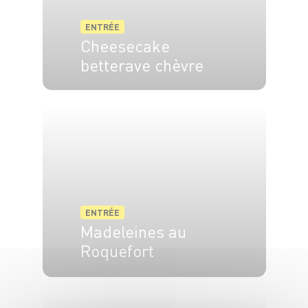
ENTRÉE
Cheesecake
betterave chèvre
4 pers.
20 min
ENTRÉE
Madeleines au
Roquefort
4 pers.
15 min
15 min