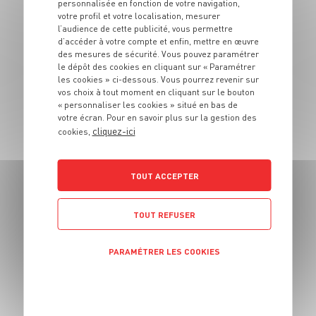
personnalisée en fonction de votre navigation,
votre profil et votre localisation, mesurer
l’audience de cette publicité, vous permettre
d’accéder à votre compte et enfin, mettre en œuvre
des mesures de sécurité. Vous pouvez paramétrer
ENTRÉE
le dépôt des cookies en cliquant sur « Paramétrer
Velouté aux fanes
les cookies » ci-dessous. Vous pourrez revenir sur
vos choix à tout moment en cliquant sur le bouton
de radis
« personnaliser les cookies » situé en bas de
votre écran. Pour en savoir plus sur la gestion des
cliquez-ici
4 pers.
15 min
20 min
cookies,
TOUT ACCEPTER
TOUT REFUSER
PARAMÉTRER LES COOKIES
ENTRÉE
POLITIQUE DE CONFIDENTIALITÉ
Crème de cèpes