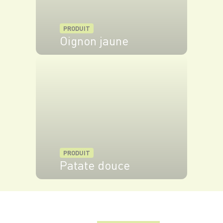
les verrines et disposez les Saint Jacques
piquées par-dessus. Servez sans attendre.
PRODUIT
Oignon jaune
VOIR LE PRODUIT
PRODUIT
Patate douce
VOIR LE PRODUIT