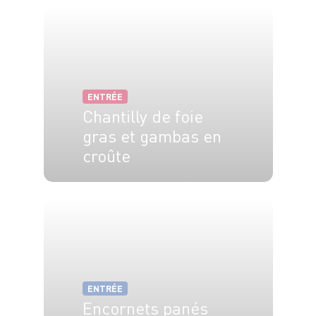
ENTRÉE
Chantilly de foie
gras et gambas en
croûte
8 pers.
35 min
15 min
ENTRÉE
Encornets panés