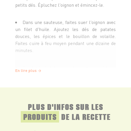
petits dés. Épluchez l'oignon et émincez-le.
Dans une sauteuse, faites suer l'oignon avec
un filet d'huile. Ajoutez les dés de patates
douces, les épices et le bouillon de volaille.
Faites cuire à feu moyen pendant une dizaine de
minutes.
Ajoutez le lait de coco et mixez pour obtenir
En lire plus
une préparation homogène. Rectifiez
l’assaisonnement si besoin et maintenez au
chaud.
PLUS D'INFOS SUR LES
Préchauffez le four à 160°C.
PRODUITS
DE LA RECETTE
Enfournez le pain d’épices pour 10 minutes
de cuisson afin de le dessécher. Laissez refroidir