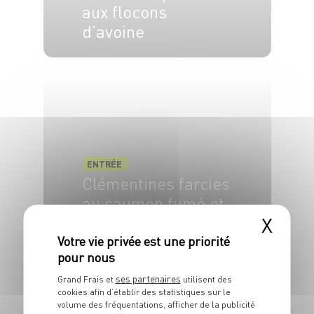
aux flocons
d’avoine
4 pers.
20 min
3 min
ENTRÉE
Clémentines farcies
au saumon fumé et
X
fromage frais
6 pers.
20 min
ses partenaires
Grand Frais et
utilisent des
cookies afin d’établir des statistiques sur le
volume des fréquentations, afficher de la publicité