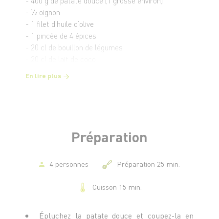
- 400 g de patate douce (1 grosse environ)
- ½ oignon
- 1 filet d’huile d’olive
- 1 pincée de 4 épices
- 20 cl de bouillon de légumes
- 20 cl de lait de coco
- 4 Saint Jacques
En lire plus
- 10 g de beurre
- 1 tranche de pain d’épices
- Sel et poivre du moulin
Préparation
4 personnes
Préparation 25 min.
Cuisson 15 min.
Épluchez la patate douce et coupez-la en