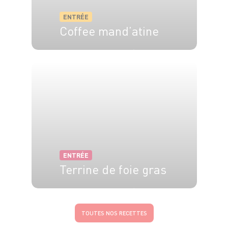
ENTRÉE
Coffee mand’atine
4 pers.
40 min
15 min
ENTRÉE
Terrine de foie gras
4 pers.
10 min
1h
TOUTES NOS RECETTES