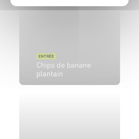
4 pers.
20 min
25 min
ENTRÉE
Chips de banane
plantain
2 pers.
10 min
10 min