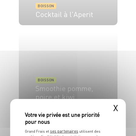
BOISSON
Cocktail à l'Aperit
10 min
BOISSON
Smoothie pomme,
poire et kiwi
X
4 pers.
10 min
ses partenaires
Grand Frais et
utilisent des