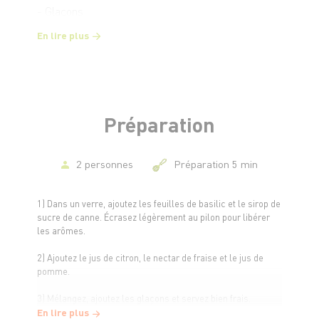
- Glaçons
En lire plus
Préparation
2 personnes
Préparation 5 min
1) Dans un verre, ajoutez les feuilles de basilic et le sirop de
sucre de canne. Écrasez légèrement au pilon pour libérer
les arômes.
2) Ajoutez le jus de citron, le nectar de fraise et le jus de
pomme.
3) Mélangez, ajoutez les glaçons et servez bien frais.
En lire plus