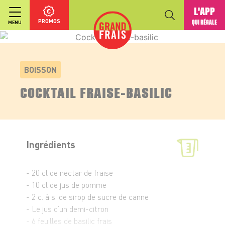
L'APP
PROMOS
QUI RÉGALE
MENU
BOISSON
COCKTAIL FRAISE-BASILIC
Ingrédients
- 20 cl de nectar de fraise
- 10 cl de jus de pomme
- 2 c. à s. de sirop de sucre de canne
- Le jus d’un demi-citron
- 6 feuilles de basilic frais