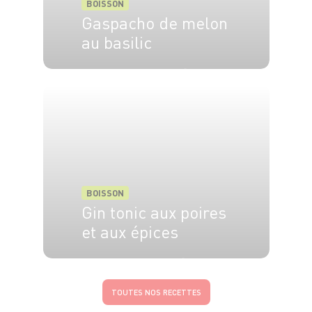
BOISSON
Gaspacho de melon
au basilic
4 pers.
20 min.
0 min.
BOISSON
Gin tonic aux poires
et aux épices
4 pers.
10 min
10 min
TOUTES NOS RECETTES