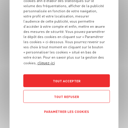
cookies afin d’établir des statistiques sur le
volume des fréquentations, afficher de la publicité
personnalisée en fonction de votre navigation,
votre profil et votre localisation, mesurer
l’audience de cette publicité, vous permettre
BOISSON
d’accéder à votre compte et enfin, mettre en œuvre
Nectar de fraises
des mesures de sécurité. Vous pouvez paramétrer
le dépôt des cookies en cliquant sur « Paramétrer
des îles
les cookies » ci-dessous. Vous pourrez revenir sur
vos choix à tout moment en cliquant sur le bouton
« personnaliser les cookies » situé en bas de
2 pers.
10 min
votre écran. Pour en savoir plus sur la gestion des
cliquez-ici
cookies,
TOUT ACCEPTER
TOUT REFUSER
BOISSON
Brochettes de
PARAMÉTRER LES COOKIES
halloumi, pesto à la
menthe
POLITIQUE DE CONFIDENTIALITÉ