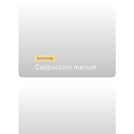
BOISSON
Cappuccino maison
1 pers.
5 min