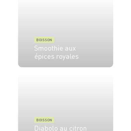
BOISSON
Smoothie aux
épices royales
4 pers.
15 min
20 min
BOISSON
Diabolo au citron