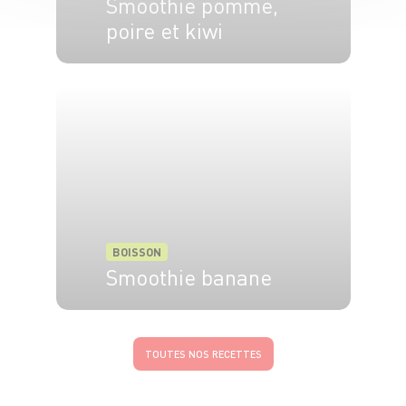
Smoothie pomme,
poire et kiwi
4 pers.
10 min
BOISSON
Smoothie banane
4 pers.
10 min
TOUTES NOS RECETTES