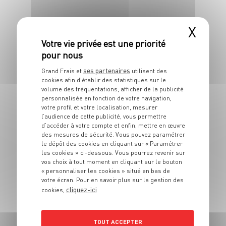
X
BOISSON
Smoothie Poire
Banane
ses partenaires
Grand Frais et
utilisent des
cookies afin d’établir des statistiques sur le
4 pers.
5 min
volume des fréquentations, afficher de la publicité
personnalisée en fonction de votre navigation,
votre profil et votre localisation, mesurer
l’audience de cette publicité, vous permettre
d’accéder à votre compte et enfin, mettre en œuvre
des mesures de sécurité. Vous pouvez paramétrer
le dépôt des cookies en cliquant sur « Paramétrer
les cookies » ci-dessous. Vous pourrez revenir sur
vos choix à tout moment en cliquant sur le bouton
« personnaliser les cookies » situé en bas de
votre écran. Pour en savoir plus sur la gestion des
BOISSON
cliquez-ici
cookies,
Café glacé
1 pers.
5 min
TOUT ACCEPTER