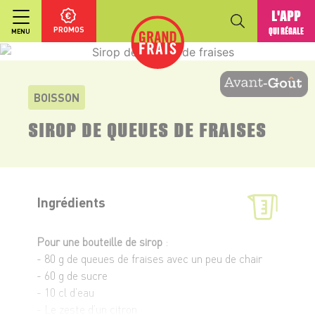
L'APP
PROMOS
QUI RÉGALE
MENU
BOISSON
SIROP DE QUEUES DE FRAISES
Ingrédients
Pour une bouteille de sirop
:
- 80 g de queues de fraises avec un peu de chair
- 60 g de sucre
- 10 cl d’eau
- Le zeste d’un citron