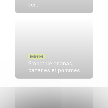
vert
4 pers.
5 min
BOISSON
Smoothie ananas,
bananes et pommes
6 pers.
10 min