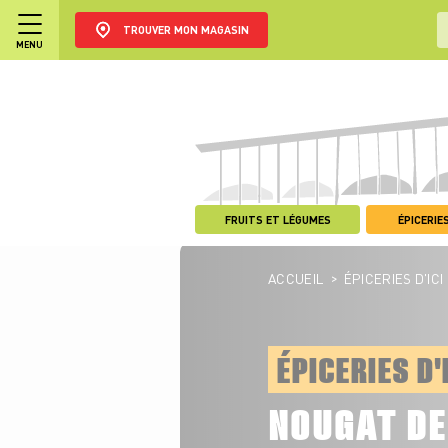
TROUVER MON MAGASIN
MENU
FRUITS ET LÉGUMES
ÉPICERIES
>
ACCUEIL
ÉPICERIES D'ICI
ÉPICERIES D'
NOUGAT D