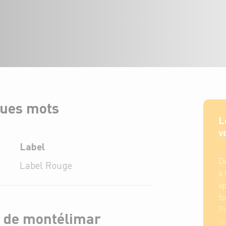
ques mots
L
v
Label
Dé
Label Rouge
à 
ap
fo
Po
t de montélimar
op