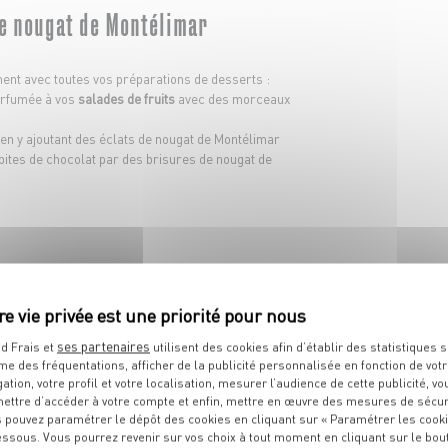
e nougat de Montélimar
ent avec toutes vos préparations de desserts :
arfumée à vos
salades de fruits
avec des morceaux
en y ajoutant des éclats de nougat de Montélimar
ites de chocolat par des brisures de nougat de
NOS IDÉES
RECETTES
ses partenaires
d Frais et
utilisent des cookies afin d’établir des statistiques s
me des fréquentations, afficher de la publicité personnalisée en fonction de vot
gation, votre profil et votre localisation, mesurer l’audience de cette publicité, vo
ettre d’accéder à votre compte et enfin, mettre en œuvre des mesures de sécur
écouvrez toutes nos recettes à base de nougat de montélima
 pouvez paramétrer le dépôt des cookies en cliquant sur « Paramétrer les cook
essous. Vous pourrez revenir sur vos choix à tout moment en cliquant sur le bou