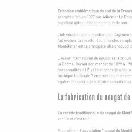
Friandise emblématique du sud de la Franc
première fois en 1097 par Adhémar Le Rouge
signifiant gâteau à base de miel et de noix.
L’introduction des amandiers par
l’agronome
fait évoluer la recette : les amandes rempla
Montélimar est la principale ville productri
L'essor international du nougat est attribué
la Drôme. Durant son mandat de 1899 à 1906,
personnalités à l'Élysée et propage ainsi l
mythique Nationale 7 empruntée par de nom
également contribué à le faire connaître a
La fabrication du nougat de
La recette traditionnelle du nougat de Mont
vanille et c’est tout !
Pour obtenir
l'appellation "nougat de Monté