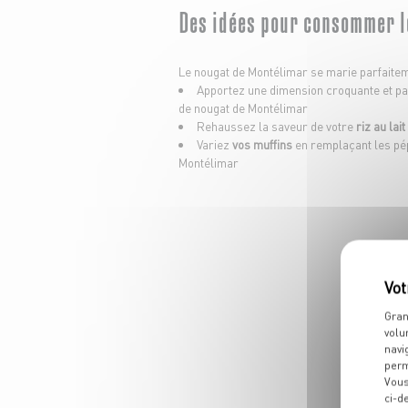
Des idées pour consommer l
Le nougat de Montélimar se marie parfaitem
Apportez une dimension croquante et p
de nougat de Montélimar
Rehaussez la saveur de votre
riz au lait
Variez
vos muffins
en remplaçant les pép
Montélimar
Gran
volu
navi
perm
D
Vous
ci-d