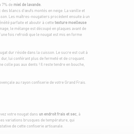
m 7% de
miel de lavande.
ec des blancs d'œufs montés en neige. La vanille et
sson. Les maîtres-nougatiers procèdent ensuite à un
ité parfaite et aboutir à cette
texture moelleuse
onnage, le mélange est découpé en plaques avant de
qu’une fois refroidi que le nougat est mis en forme
ougat dur réside dans la cuisson. Le sucre est cuit à
dur, lui conférant plus de fermeté et de croquant.
e colle pas aux dents ! Il reste tendre en bouche,
vençale au rayon confiserie de votre Grand Frais.
rvez votre nougat dans
un endroit frais et sec
, à
z les variations brusques de température, qui
stative de cette confiserie artisanale.