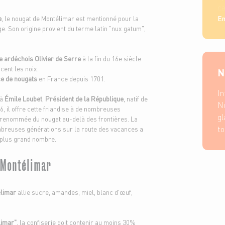
ca
e
, le nougat de Montélimar est mentionné pour la
En
. Son origine provient du terme latin "nux gatum",
 ardéchois Olivier de Serre
à la fin du 16e siècle
cent les noix.
N
ce de nougats
en France depuis 1701.
In
 à
Émile Loubet
,
Président de la République
, natif de
No
 il offre cette friandise à de nombreuses
gl
a renommée du nougat au-delà des frontières. La
to
breuses générations sur la route des vacances a
u plus grand nombre.
 Montélimar
élimar
allie sucre, amandes, miel, blanc d'œuf,
limar"
, la confiserie doit contenir au moins 30%