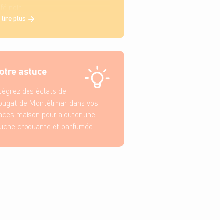
fé noir.
 lire plus
otre astuce
tégrez des éclats de
ugat de Montélimar dans vos
aces maison pour ajouter une
uche croquante et parfumée.