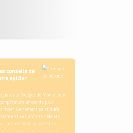
es conseils de
otre épicier
gustez le Nougat de Montélimar
température ambiante pour
précier pleinement sa texture
ndante et ses arômes délicats.
ur une expérience gustative
timale, accompagnez-le d'un