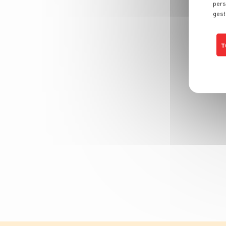
pers
gest
T