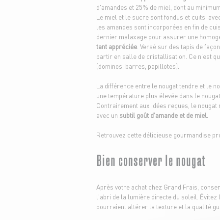
d'amandes et 25% de miel, dont au minimu
Le miel et le sucre sont fondus et cuits, av
les amandes sont incorporées en fin de cui
dernier malaxage pour assurer une homogéné
tant appréciée
. Versé sur des tapis de faç
partir en salle de cristallisation. Ce n’est 
(dominos, barres, papillotes).
La différence entre le nougat tendre et le n
une température plus élevée dans le nougat 
Contrairement aux idées reçues, le nougat n
avec un
subtil goût d’amande et de miel.
Retrouvez cette délicieuse gourmandise pro
Bien conserver le nougat
Après votre achat chez Grand Frais, conse
l'abri de la lumière directe du soleil. Évite
pourraient altérer la texture et la qualité gu