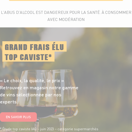
L'ABUS D'ALCOOL EST DANGEREUX POUR LA SANTÉ. À CONSOMMER
AVEC MODÉRATION
GRAND FRAIS ÉLU
TOP CAVISTE*
« Le choix, la qualité,
le prix »
Retrouvez en magasin notre gamme
de vins sélectionnée par nos
experts.
EN SAVOIR PLUS
* Étude top caviste IAQ – juin 2023 – catégorie supermarchés