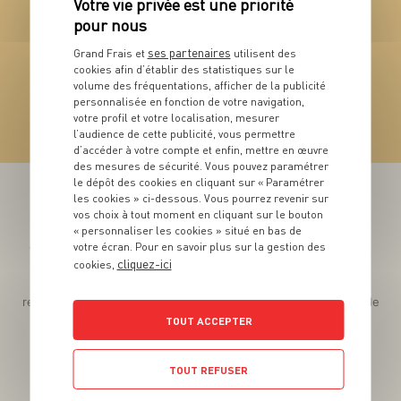
ses partenaires
VIN
Grand Frais et
utilisent des
Crozes-Hermitage
cookies afin d’établir des statistiques sur le
volume des fréquentations, afficher de la publicité
AOP
personnalisée en fonction de votre navigation,
votre profil et votre localisation, mesurer
VOIR LE PRODUIT
l’audience de cette publicité, vous permettre
d’accéder à votre compte et enfin, mettre en œuvre
des mesures de sécurité. Vous pouvez paramétrer
le dépôt des cookies en cliquant sur « Paramétrer
les cookies » ci-dessous. Vous pourrez revenir sur
vos choix à tout moment en cliquant sur le bouton
« personnaliser les cookies » situé en bas de
votre écran. Pour en savoir plus sur la gestion des
Téléchargez l’App pour profiter d’offres exclusives !
cliquez-ici
cookies,
Des promos exclusives, des récompenses généreuses, des
recettes gourmandes, des jeux inédits... le tout dans une seule
app !
TOUT ACCEPTER
TOUT REFUSER