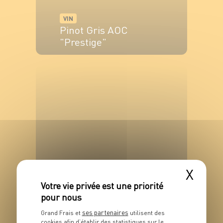
VIN
Pinot Gris AOC
"Prestige"
VOIR LE PRODUIT
VIN
X
Saint-Véran AOP
VOIR LE PRODUIT
ses partenaires
Grand Frais et
utilisent des
cookies afin d’établir des statistiques sur le