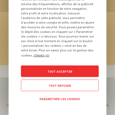
volume des fréquentations, afficher de la publicité
personnalisée en fonction de votre navigation,
votre profil et votre localisation, mesurer
l’audience de cette publicité, vous permettre
d’accéder à votre compte et enfin, mettre en œuvre
des mesures de sécurité. Vous pouvez paramétrer
le dépôt des cookies en cliquant sur « Paramétrer
VIN
les cookies » ci-dessous. Vous pourrez revenir sur
Coteaux du Layon
vos choix à tout moment en cliquant sur le bouton
AOC
« personnaliser les cookies » situé en bas de
votre écran. Pour en savoir plus sur la gestion des
cliquez-ici
cookies,
VOIR LE PRODUIT
TOUT ACCEPTER
TOUT REFUSER
Téléchargez l’App pour profiter d’offres exclusives !
PARAMÉTRER LES COOKIES
Des promos exclusives, des récompenses généreuses, des
recettes gourmandes, des jeux inédits... le tout dans une seule
app !
POLITIQUE DE CONFIDENTIALITÉ