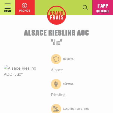
L'APP
PROMOS
QUI RÉGALE
MENU
ALSACE RIESLING AOC
"Jux"
RÉGIONS
Alsace
CÉPAGES
Riesling
ACCORDS METS ET VINS