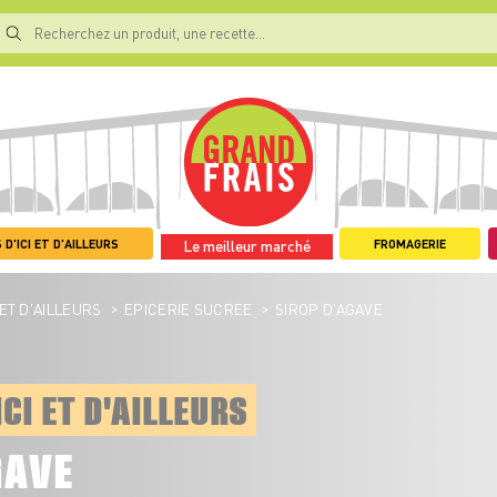
 D'ICI ET D'AILLEURS
FROMAGERIE
Le meilleur marché
>
>
 ET D'AILLEURS
EPICERIE SUCREE
SIROP D’AGAVE
ICI ET D'AILLEURS
GAVE