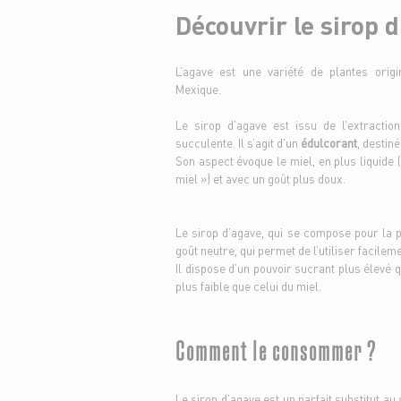
Découvrir le sirop 
L’agave est une variété de plantes origi
Mexique.
Le sirop d’agave est issu de l’extracti
succulente. Il s’agit d’un
édulcorant
, destin
Son aspect évoque le miel, en plus liquide 
miel ») et avec un goût plus doux.
Le sirop d’agave, qui se compose pour la p
goût neutre, qui permet de l’utiliser facilem
Il dispose d’un pouvoir sucrant plus élevé 
plus faible que celui du miel.
Comment le consommer ?
Le sirop d’agave est un parfait substitut au 