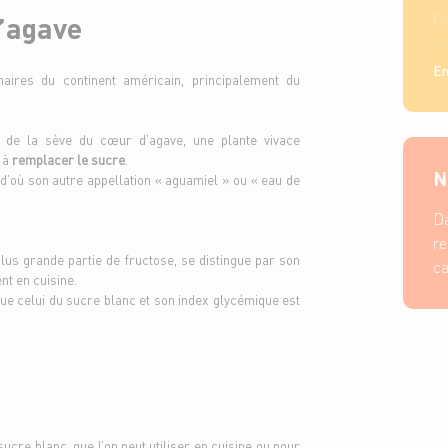
O
d’agave
l
ré
En
naires du continent américain, principalement du
on de la sève du cœur d’agave, une plante vivace
é à
remplacer le sucre
.
N
(d’où son autre appellation « aguamiel » ou « eau de
Da
re
lus grande partie de fructose, se distingue par son
ca
ent en cuisine.
que celui du sucre blanc et son index glycémique est
sucre blanc, que l’on peut utiliser en cuisine ou pour