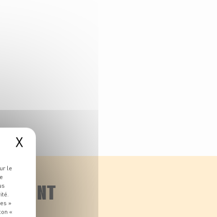
X
ur le
re
LEMENT
us
ité.
ies »
ton «