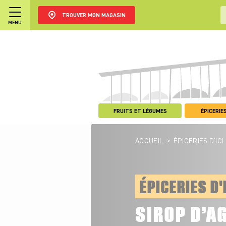
TROUVER MON MAGASIN
MENU
FRUITS ET LÉGUMES
ÉPICERIES
>
ACCUEIL
ÉPICERIES D'ICI
ÉPICERIES D'
SIROP D’A