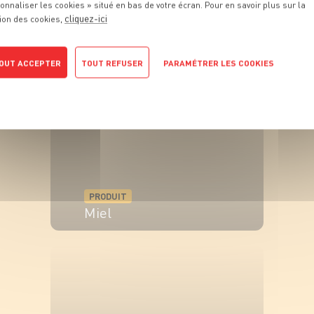
onnaliser les cookies » situé en bas de votre écran. Pour en savoir plus sur la
ous cherchons tous l’âme sœur. Chez Grand Frais, soyez sûrs 
cliquez-ici
ion des cookies,
trouver le partenaire idéal à n’importe quel produit.
OUT ACCEPTER
TOUT REFUSER
PARAMÉTRER LES COOKIES
POLITIQUE DE CONFIDENTIALITÉ
PRODUIT
Miel
VOIR LE PRODUIT