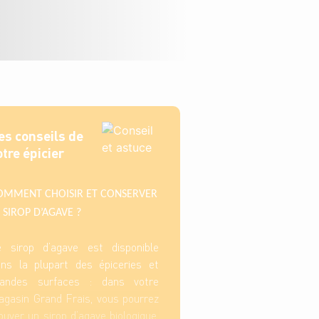
es conseils de
otre épicier
OMMENT CHOISIR ET CONSERVER
 SIROP D’AGAVE ?
e sirop d’agave est disponible
ns la plupart des épiceries et
randes surfaces : dans votre
gasin Grand Frais, vous pourrez
ouver un sirop d’agave biologique.