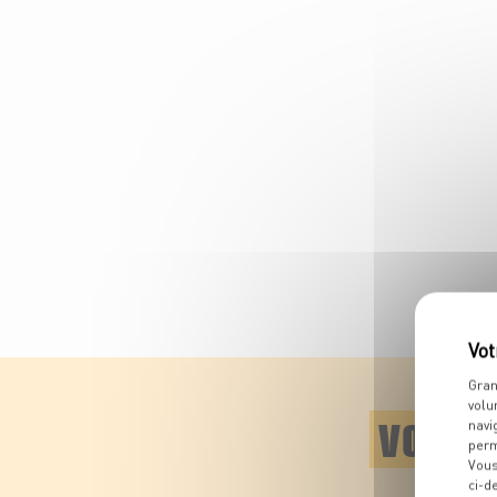
Gran
volu
VOTRE 
navi
perm
Vous
ci-d