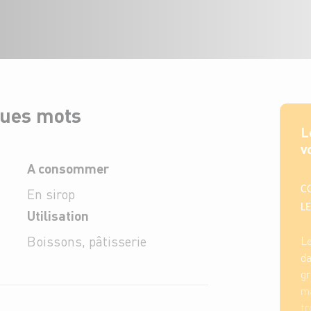
ques mots
L
v
A consommer
C
En sirop
LE
Utilisation
Boissons, pâtisserie
L
da
g
ma
tr