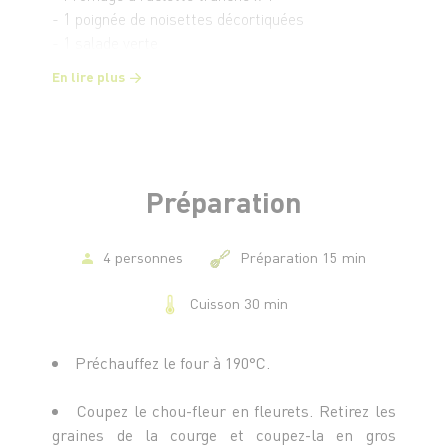
- 1 poignée de noisettes décortiquées
- 1 salade verte
- 75 g de graines (mélange pour salade : raisins,
En lire plus
tournesol, courge)
- Huile d’olive
Préparation
4 personnes
Préparation 15 min
Cuisson 30 min
Préchauffez le four à 190°C.
Coupez le chou-fleur en fleurets. Retirez les
graines de la courge et coupez-la en gros