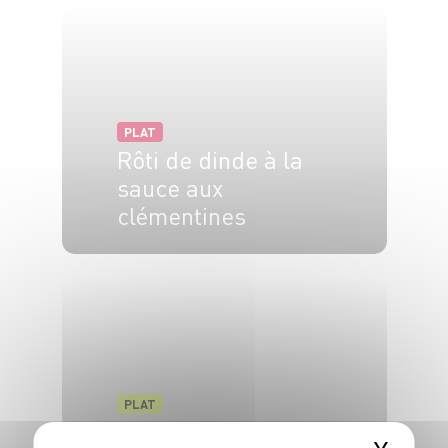
PLAT
Rôti de dinde à la
sauce aux
clémentines
4 pers.
25 min
40 min
PLAT
Carottes rôties aux