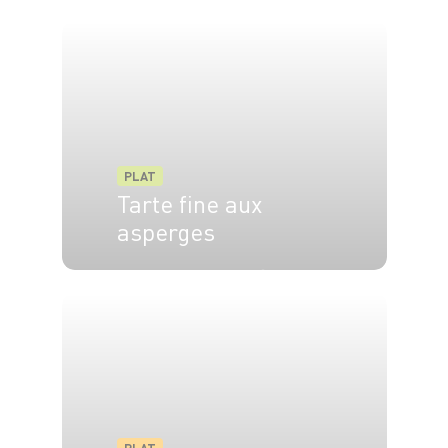
4 pers.
25 min
20 min
PLAT
Tarte fine aux
asperges
4 pers.
15 min
30 min