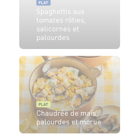
PLAT
Spaghettis aux
tomates rôties,
salicornes et
palourdes
4 pers.
20 min
15 min
PLAT
Chaudrée de maïs,
palourdes et morue
4 pers.
20min
25min