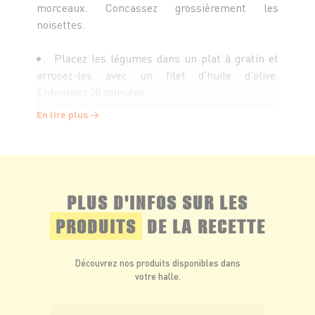
morceaux. Concassez grossièrement les
noisettes.
Placez les légumes dans un plat à gratin et
arrosez-les avec un filet d’huile d’olive.
Enfournez 20 minutes.
En lire plus
Disposez ensuite 4 tranches de fromage à
raclette sur le dessus et enfournez sous le grill
du four pour 10 minutes supplémentaires,
jusqu’à ce que le fromage soit bien gratiné.
PLUS D'INFOS SUR LES
Dégustez avec de la salade saupoudrée de
PRODUITS
DE LA RECETTE
graines.
Découvrez nos produits disponibles dans
votre halle.