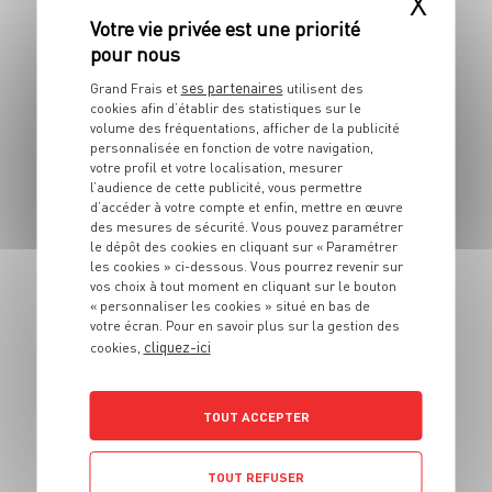
X
pois chiches
croustillants
ses partenaires
Grand Frais et
utilisent des
4 pers.
15 min
35 min
cookies afin d’établir des statistiques sur le
volume des fréquentations, afficher de la publicité
personnalisée en fonction de votre navigation,
votre profil et votre localisation, mesurer
l’audience de cette publicité, vous permettre
d’accéder à votre compte et enfin, mettre en œuvre
PLAT
des mesures de sécurité. Vous pouvez paramétrer
Rognons de veau à
le dépôt des cookies en cliquant sur « Paramétrer
les cookies » ci-dessous. Vous pourrez revenir sur
la crème de
vos choix à tout moment en cliquant sur le bouton
moutarde et courge
« personnaliser les cookies » situé en bas de
votre écran. Pour en savoir plus sur la gestion des
butternut
cliquez-ici
cookies,
4 pers.
25in
30
TOUT ACCEPTER
TOUT REFUSER