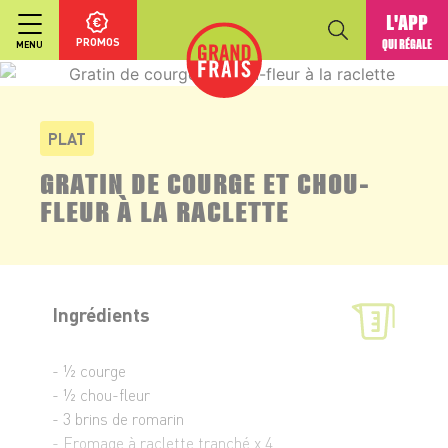
L'APP
PROMOS
QUI RÉGALE
MENU
PLAT
GRATIN DE COURGE ET CHOU-
FLEUR À LA RACLETTE
Ingrédients
- ½ courge
- ½ chou-fleur
- 3 brins de romarin
- Fromage à raclette tranché x 4