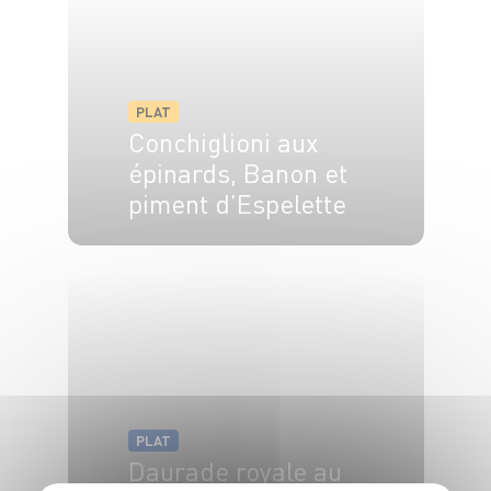
PLAT
Conchiglioni aux
épinards, Banon et
piment d’Espelette
4 pers.
20 min
20 min
PLAT
Daurade royale au