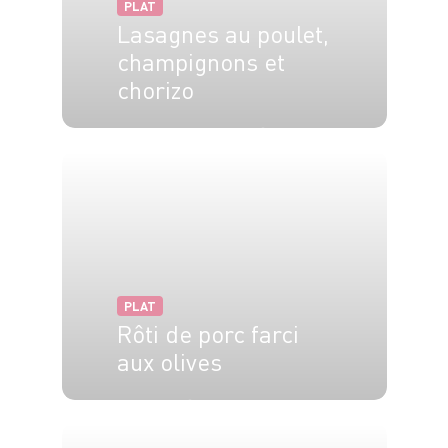
PLAT
Lasagnes au poulet,
champignons et
chorizo
4 pers.
40 min
20 min
PLAT
Rôti de porc farci
aux olives
25 min
1h