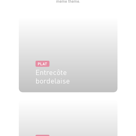
même thème.
PLAT
Entrecôte
bordelaise
4 pers.
10 min
20 min