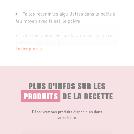
Faites revenir les aiguillettes dans la poêle à
feu moyen avec le sel, le poivre.
Une fois cuites, versez la crème et le curry
puis mélangez le tout.
En lire plus
Une fois la sauce réduite, servez ! Vous
pouvez cuisiner ceci avec du riz ou d'autres
accompagnements.
PLUS D'INFOS SUR LES
Ce poulet s'accompagnera très bien avec un Blaye Côte de
PRODUITS
DE LA RECETTE
bordeaux AOC* "Château Jussas".
*Appellation d'origine Contrôlée
L'abus d'alcool est dangereux pour la santé. À consommer
Découvrez nos produits disponibles dans
avec modération.
votre halle.