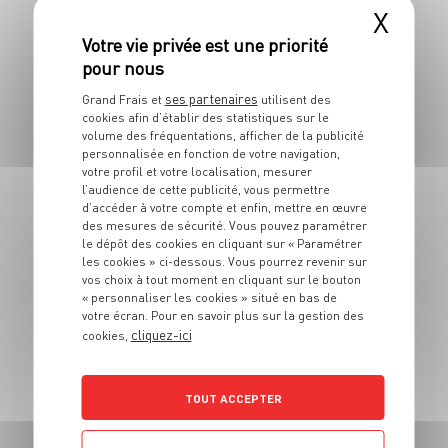
fenouil
X
4 pers.
20 min
30 min
ses partenaires
Grand Frais et
utilisent des
cookies afin d’établir des statistiques sur le
volume des fréquentations, afficher de la publicité
personnalisée en fonction de votre navigation,
votre profil et votre localisation, mesurer
l’audience de cette publicité, vous permettre
d’accéder à votre compte et enfin, mettre en œuvre
des mesures de sécurité. Vous pouvez paramétrer
PLAT
le dépôt des cookies en cliquant sur « Paramétrer
Côte de bœuf et
les cookies » ci-dessous. Vous pourrez revenir sur
sauce béarnaise
vos choix à tout moment en cliquant sur le bouton
« personnaliser les cookies » situé en bas de
votre écran. Pour en savoir plus sur la gestion des
4 pers.
30 min
7 min
cliquez-ici
cookies,
TOUT ACCEPTER