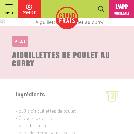
L'APP
PROMOS
QUI RÉGALE
MENU
PLAT
AIGUILLETTES DE POULET AU
CURRY
Ingrédients
- 500 g d'aiguillettes de poulet
- 2 c. à. s. de curry
- 20 g de beurre
- 30 cl de crème semi-épaisse