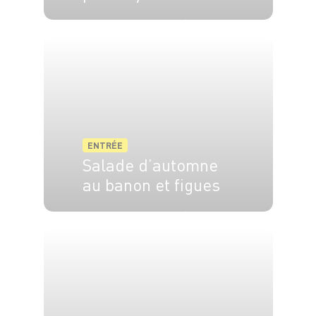
4 pers.
30 min
15 min
ENTRÉE
Salade d’automne
au banon et figues
4 pers.
10 min
10 min