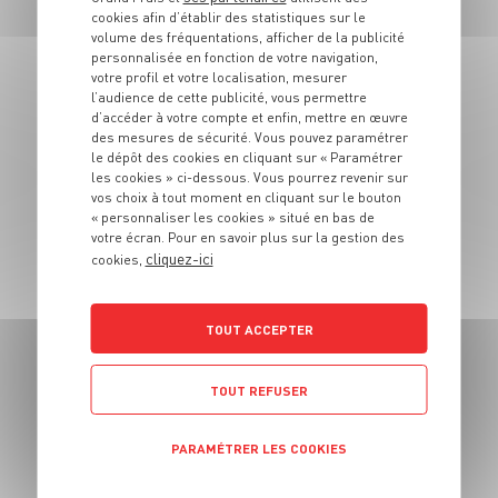
Rillettes de
cookies afin d’établir des statistiques sur le
volume des fréquentations, afficher de la publicité
sardines à
personnalisée en fonction de votre navigation,
l’estragon
votre profil et votre localisation, mesurer
l’audience de cette publicité, vous permettre
d’accéder à votre compte et enfin, mettre en œuvre
4 pers.
15 min
10 min
des mesures de sécurité. Vous pouvez paramétrer
le dépôt des cookies en cliquant sur « Paramétrer
les cookies » ci-dessous. Vous pourrez revenir sur
vos choix à tout moment en cliquant sur le bouton
« personnaliser les cookies » situé en bas de
votre écran. Pour en savoir plus sur la gestion des
cliquez-ici
cookies,
ENTRÉE
4 idées
TOUT ACCEPTER
gourmandes pour
cuisiner les
TOUT REFUSER
asperges
PARAMÉTRER LES COOKIES