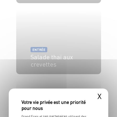
8 pers.
35 min
15 min
ENTRÉE
Salade thaï aux
crevettes
4 pers.
20 min
5 min
X
ENTRÉE
ses partenaires
Grand Frais et
utilisent des