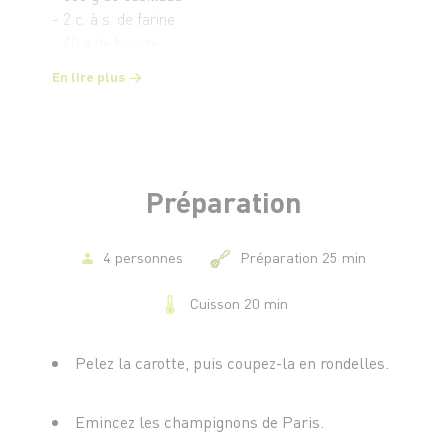
- 2 c. à s. de farine
- 40 g de beurre
- 10 cl de vin blanc sec
En lire plus
- 1 c. à s. de fumet de poisson
- 1 c. à c. de 4 épices
- 1 gousse de vanille
- 1 c. à s. de fécule de maïs
- 15 cl de crème liquide
Préparation
- Le jus d’un demi-citron
- Sel et poivre
4 personnes
Préparation 25 min
Cuisson 20 min
Pelez la carotte, puis coupez-la en rondelles.
Emincez les champignons de Paris.