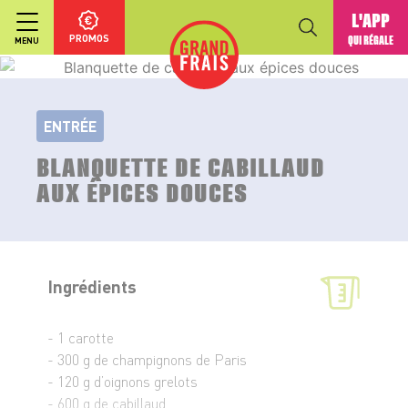
L'APP
PROMOS
QUI RÉGALE
MENU
ENTRÉE
BLANQUETTE DE CABILLAUD
AUX ÉPICES DOUCES
Ingrédients
- 1 carotte
- 300 g de champignons de Paris
- 120 g d’oignons grelots
- 600 g de cabillaud