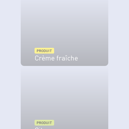
Faites chauffer le beurre dans une cocotte à
feu moyen.
Faites-y dorer les morceaux de poisson de
tous côtés.
PRODUIT
Crème fraîche
VOIR LE PRODUIT
PRODUIT