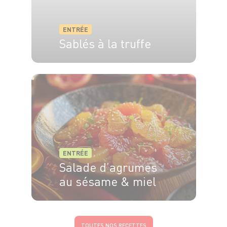
ENTRÉE
Sablés à la truffe
6 pers.
15 min
15 min
ENTRÉE
Salade d’agrumes
au sésame & miel
4 pers.
15min
3min
TOUTES NOS RECETTES