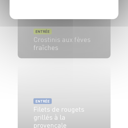
POLITIQUE DE CONFIDENTIALITÉ
ENTRÉE
Crostinis aux fèves
fraîches
6 pers.
20 min
13 min
ENTRÉE
Filets de rougets
grillés à la
provençale