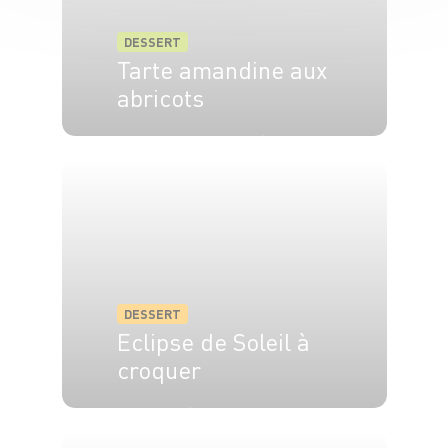
DESSERT
Tarte amandine aux
abricots
4 pers.
20 min
25 min
DESSERT
Eclipse de Soleil à
croquer
45 min
15 min