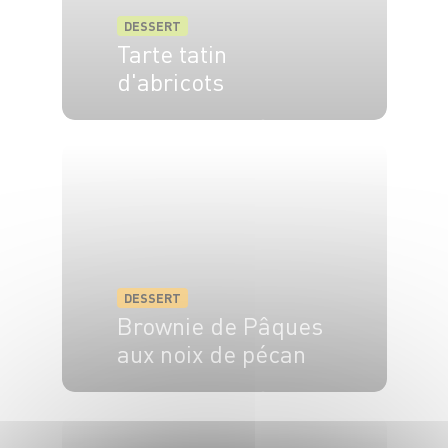
DESSERT
Tarte tatin
d'abricots
4 pers.
20 min
35 min
DESSERT
Brownie de Pâques
aux noix de pécan
6 pers.
10 min
25 min