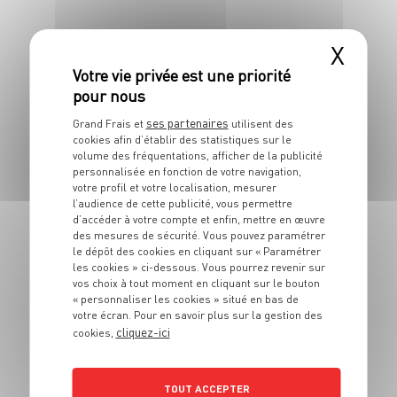
X
DESSERT
Brochettes de fruits
ses partenaires
Grand Frais et
utilisent des
avec yeux en
cookies afin d’établir des statistiques sur le
chocolat
volume des fréquentations, afficher de la publicité
personnalisée en fonction de votre navigation,
votre profil et votre localisation, mesurer
4 pers.
15 min
l’audience de cette publicité, vous permettre
d’accéder à votre compte et enfin, mettre en œuvre
des mesures de sécurité. Vous pouvez paramétrer
le dépôt des cookies en cliquant sur « Paramétrer
les cookies » ci-dessous. Vous pourrez revenir sur
vos choix à tout moment en cliquant sur le bouton
« personnaliser les cookies » situé en bas de
votre écran. Pour en savoir plus sur la gestion des
cliquez-ici
cookies,
DESSERT
Bar rôti au citron et
TOUT ACCEPTER