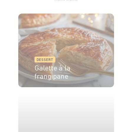
DESSERT
Galette à la
frangipane
6 pers.
15 min
35 min