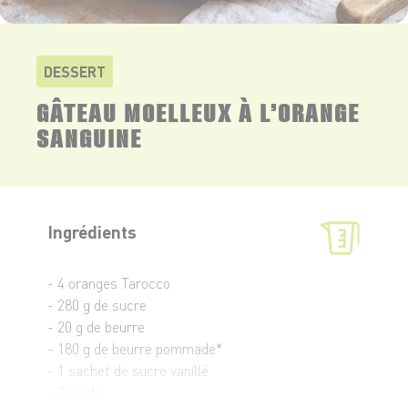
DESSERT
GÂTEAU MOELLEUX À L’ORANGE
SANGUINE
Ingrédients
- 4 oranges Tarocco
- 280 g de sucre
- 20 g de beurre
- 180 g de beurre pommade*
- 1 sachet de sucre vanillé
- 3 oeufs