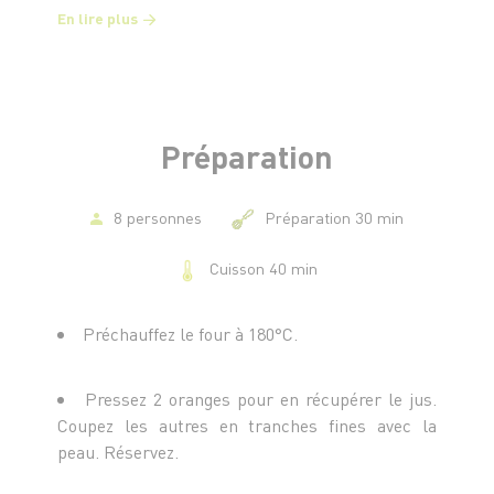
- 180 g de farine
En lire plus
- 2 c.à.c. de levure chimique
- 50 g de poudre d’amandes
- 50 g de semoule fine
Préparation
8 personnes
Préparation 30 min
Cuisson 40 min
Préchauffez le four à 180°C.
Pressez 2 oranges pour en récupérer le jus.
Coupez les autres en tranches fines avec la
peau. Réservez.