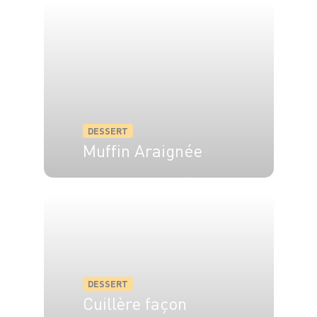
DESSERT
Muffin Araignée
6 pers.
20 min
20 min
DESSERT
Cuillère façon