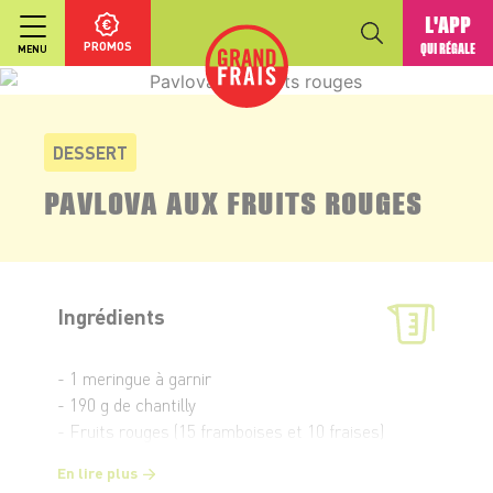
L'APP
PROMOS
QUI RÉGALE
MENU
DESSERT
PAVLOVA AUX FRUITS ROUGES
Ingrédients
- 1 meringue à garnir
- 190 g de chantilly
- Fruits rouges (15 framboises et 10 fraises)
En lire plus