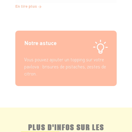
En lire plus
Répartissez les framboises sur la chantilly
puis intercalez les fraises
Notre astuce
Vous pouvez ajouter un topping sur votre
pavlova : brisures de pistaches, zestes de
citron..
PLUS D'INFOS SUR LES