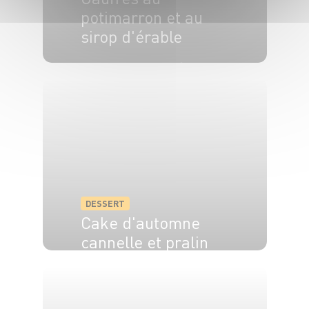
potimarron et au
sirop d'érable
6 pers.
20 min
3 min
DESSERT
Cake d'automne
cannelle et pralin