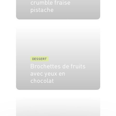
crumble fraise
pistache
4 pers.
15 min
10 min
DESSERT
Brochettes de fruits
avec yeux en
chocolat
4 pers.
15 min