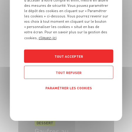
d’accéder à votre compte et enfin, mettre en œuvre
4 pers.
20 min
8 min
des mesures de sécurité. Vous pouvez paramétrer
le dépôt des cookies en cliquant sur « Paramétrer
les cookies » ci-dessous. Vous pourrez revenir sur
vos choix à tout moment en cliquant sur le bouton
« personnaliser les cookies » situé en bas de
votre écran. Pour en savoir plus sur la gestion des
cliquez-ici
cookies,
DESSERT
TOUT ACCEPTER
Risotto de
cranberries
TOUT REFUSER
4 pers.
15 min
20 min
PARAMÉTRER LES COOKIES
POLITIQUE DE CONFIDENTIALITÉ
DESSERT
Gaufres au