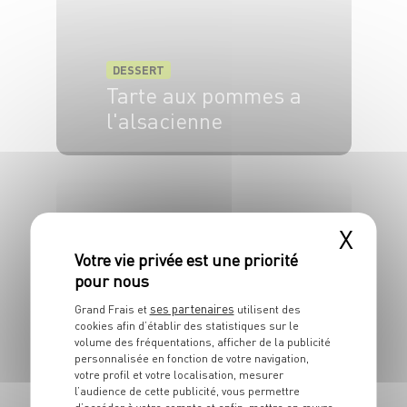
DESSERT
Tarte aux pommes a
l'alsacienne
6 pers.
20 min
45 min
X
DESSERT
Nage d'agrumes
ses partenaires
aux épices,
Grand Frais et
utilisent des
cookies afin d’établir des statistiques sur le
mouillettes de
volume des fréquentations, afficher de la publicité
personnalisée en fonction de votre navigation,
brioche perdue
votre profil et votre localisation, mesurer
l’audience de cette publicité, vous permettre