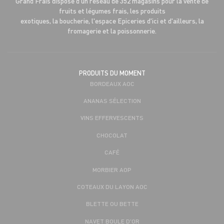
Grand Frais dispose d'un réseau de 352 magasins pour la vente de
fruits et légumes frais, les produits
exotiques, la boucherie, l'espace Epiceries d'ici et d'ailleurs, la
fromagerie et la poissonnerie.
PRODUITS DU MOMENT
BORDEAUX AOC
ANANAS SÉLECTION
VINS EFFERVESCENTS
CHOCOLAT
CAFÉ
MORBIER AOP
COTEAUX DU LAYON AOC
BLETTE OU BETTE
NAVET BOULE D'OR