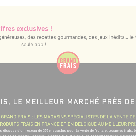
ffres exclusives !
néreuses, des recettes gourmandes, des jeux inédits... le 
seule app !
IS, LE MEILLEUR MARCHÉ PRÈS DE
GRAND FRAIS : LES MAGASINS SPÉCIALISTES DE LA VENTE DE
RODUITS FRAIS EN FRANCE ET EN BELGIQUE AU MEILLEUR PRI
s dispose d'un réseau de 352 magasins pour la vente de fruits et légumes frais, l
ues, la boucherie, l'espace Epiceries d'ici et d'ailleurs, la fromagerie et la poisso