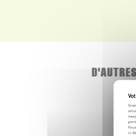
D'AUTRE
Gran
volu
navi
perm
Vous
ci-d