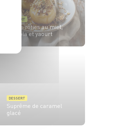
DESSERT
Poires rôties au miel,
granola et yaourt
4 pers.
10 min
25 min
DESSERT
Suprême de caramel
glacé
4 pers.
30 min
20 min