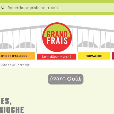
 D'ICI ET D'AILLEURS
FROMAGERIE
Le meilleur marché
ONS DE BRIOCHE PERDUE
ES,
RIOCHE