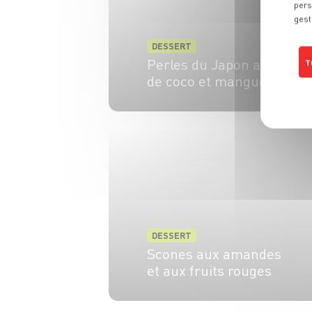
pers
gest
DESSERT
Perles du Japon au lait
T
de coco et mangue
6 pers.
15 min
15 min
DESSERT
Scones aux amandes
et aux fruits rouges
20 min
15 min