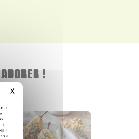
 ADORER !
X
ur le
re
us
ité.
ies »
ton «