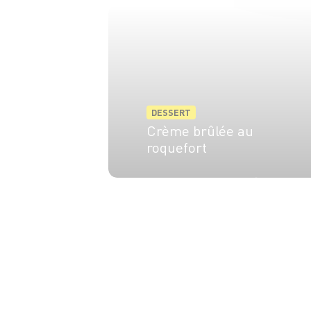
DESSERT
Crème brûlée au
roquefort
6 pers.
20 min
1h