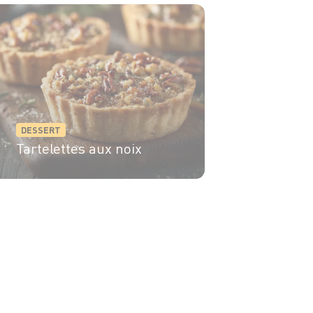
DESSERT
Tartelettes aux noix
6 pers.
20 min
30 min