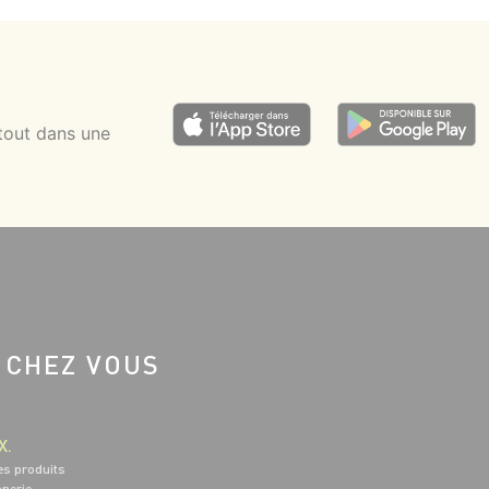
tout dans une
 CHEZ VOUS
X.
es produits
nnerie.