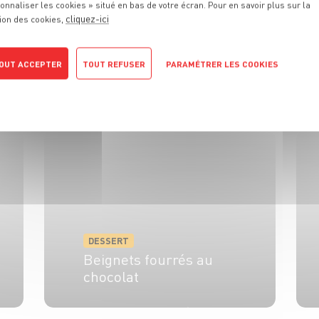
onnaliser les cookies » situé en bas de votre écran. Pour en savoir plus sur la
cliquez-ici
ion des cookies,
DESSERT
OUT ACCEPTER
TOUT REFUSER
PARAMÉTRER LES COOKIES
Duchesse de fraise
POLITIQUE DE CONFIDENTIALITÉ
4 pers.
10 min
20 min
DESSERT
Beignets fourrés au
chocolat
6 pers.
3h30
10 min