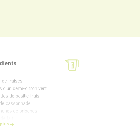
dients
g de fraises
us d’un demi-citron vert
illes de basilic frais
 de cassonnade
anches de brioches
 de lait
 plus
usse de vanille
 de beurre