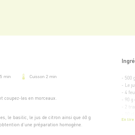
Ingré
Cuisson 2 min
15 min
- 500 
- Le j
- 4 feu
 et coupez-les en morceaux.
- 90 g
- 2 tr
- 10 cl
s, le basilic, le jus de citron ainsi que 60 g
En lire
- 1 go
’obtention d’une préparation homogène.
- 20 g