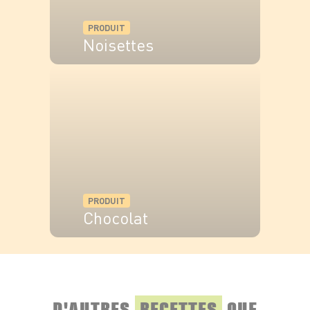
des petits et grands !
PRODUIT
Noisettes
Bon appétit et joyeux Halloween !
VOIR LE PRODUIT
PRODUIT
Chocolat
VOIR LE PRODUIT
D'AUTRES
RECETTES
QUE