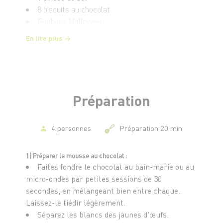
8 biscuits au chocolat
Bonbons Halloween
50 g d'éclats de noisette ou de pépites de
En lire plus
chocolat
Préparation
4 personnes
Préparation 20 min
1) Préparer la mousse au chocolat :
Faites fondre le chocolat au bain-marie ou au
micro-ondes par petites sessions de 30
secondes, en mélangeant bien entre chaque.
Laissez-le tiédir légèrement.
Séparez les blancs des jaunes d'œufs.