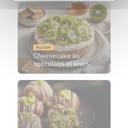
DESSERT
Cheesecake au
spéculoos et kiwis
8 pers.
40 min