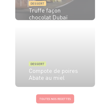
DESSERT
Truffe façon
chocolat Dubaï
DESSERT
Compote de poires
Abate au miel
4 pers.
15 min
15 min
TOUTES NOS RECETTES