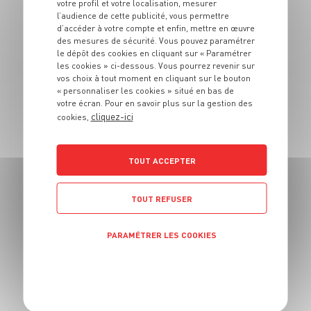
votre profil et votre localisation, mesurer
l’audience de cette publicité, vous permettre
DESSERT
d’accéder à votre compte et enfin, mettre en œuvre
des mesures de sécurité. Vous pouvez paramétrer
Petits cakes de
le dépôt des cookies en cliquant sur « Paramétrer
noël aux épices et
les cookies » ci-dessous. Vous pourrez revenir sur
vos choix à tout moment en cliquant sur le bouton
aux agrumes
« personnaliser les cookies » situé en bas de
votre écran. Pour en savoir plus sur la gestion des
cliquez-ici
cookies,
20 min
20 min
TOUT ACCEPTER
TOUT REFUSER
DESSERT
Brochettes de fruits
PARAMÉTRER LES COOKIES
avec yeux en
POLITIQUE DE CONFIDENTIALITÉ
chocolat
4 pers.
15 min