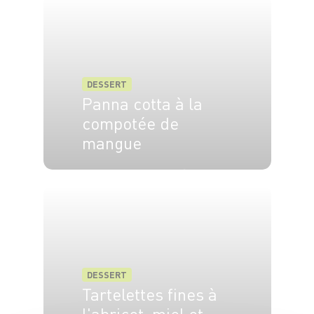
DESSERT
Panna cotta à la
compotée de
mangue
4 pers.
20 min
10 min
DESSERT
Tartelettes fines à
l'abricot, miel et