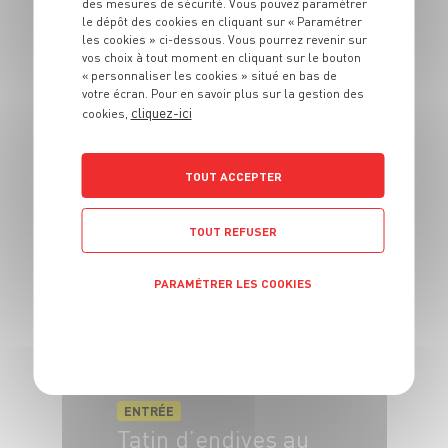
des mesures de sécurité. Vous pouvez paramétrer
le dépôt des cookies en cliquant sur « Paramétrer
les cookies » ci-dessous. Vous pourrez revenir sur
vos choix à tout moment en cliquant sur le bouton
« personnaliser les cookies » situé en bas de
votre écran. Pour en savoir plus sur la gestion des
cliquez-ici
ENTRÉE
cookies,
Œufs mollets,
mouillettes &
TOUT ACCEPTER
salade frisée
TOUT REFUSER
4 pers.
10 min
10 min
PARAMÉTRER LES COOKIES
POLITIQUE DE CONFIDENTIALITÉ
ENTRÉE
Tatin d’endives au