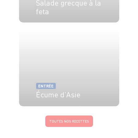
Salade grecque à la
feta
4 pers.
15 min
ENTRÉE
Écume d'Asie
2 pers.
20 min
5 min
TOUTES NOS RECETTES