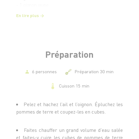
- 1 oignon jaune
- 2 c. à c. de raz-el-hanout (mélange d'épices)
En lire plus
- 2 c. à c. de cumin
- 1 c. à s. de coriandre hachée
- 25 g de beurre fondu
- Huile d'olive
Préparation
6 personnes
Préparation 30 min
Cuisson 15 min
Pelez et hachez l’ail et l’oignon. Épluchez les
pommes de terre et coupez-les en cubes.
Faites chauffer un grand volume d’eau salée
et faites-y cuire les cubes de pommes de terre