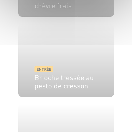
chèvre frais
4 pers.
10 min
30 min
ENTRÉE
Brioche tressée au
pesto de cresson
6 pers.
3h
30 min