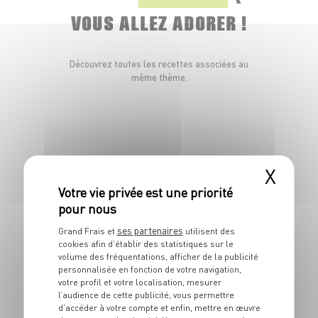
VOUS ALLEZ ADORER !
Découvrez toutes les recettes associées au
même thème.
X
ENTRÉE
ses partenaires
Grand Frais et
utilisent des
Salade César à
cookies afin d’établir des statistiques sur le
volume des fréquentations, afficher de la publicité
l'effiloché de truite
personnalisée en fonction de votre navigation,
votre profil et votre localisation, mesurer
l’audience de cette publicité, vous permettre
4 pers.
20 min
20 min
d’accéder à votre compte et enfin, mettre en œuvre