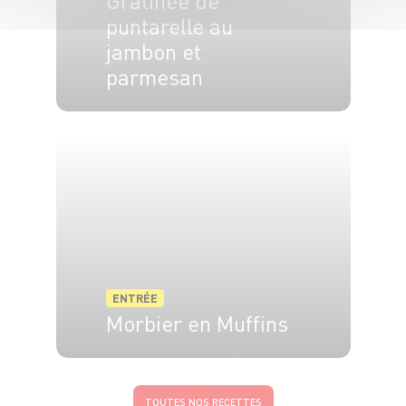
Gratinée de
puntarelle au
jambon et
parmesan
6 pers.
30 min
15 min
ENTRÉE
Morbier en Muffins
4 pers.
10 min
25 min
TOUTES NOS RECETTES