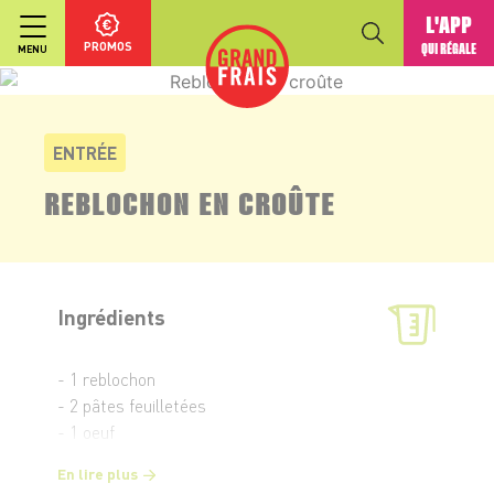
L'APP
PROMOS
QUI RÉGALE
MENU
ENTRÉE
REBLOCHON EN CROÛTE
Ingrédients
- 1 reblochon
- 2 pâtes feuilletées
- 1 oeuf
En lire plus