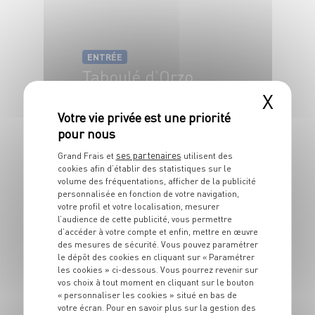
ENTRÉE
Taboulé d’Orzo
fraise tomates et
X
poulpe
6 pers.
20 min
10 min
ses partenaires
Grand Frais et
utilisent des
cookies afin d’établir des statistiques sur le
volume des fréquentations, afficher de la publicité
personnalisée en fonction de votre navigation,
votre profil et votre localisation, mesurer
l’audience de cette publicité, vous permettre
d’accéder à votre compte et enfin, mettre en œuvre
des mesures de sécurité. Vous pouvez paramétrer
le dépôt des cookies en cliquant sur « Paramétrer
les cookies » ci-dessous. Vous pourrez revenir sur
vos choix à tout moment en cliquant sur le bouton
ENTRÉE
« personnaliser les cookies » situé en bas de
Velouté de cresson
votre écran. Pour en savoir plus sur la gestion des