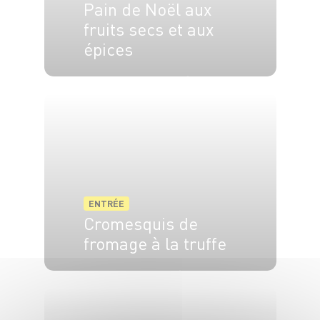
Pain de Noël aux
fruits secs et aux
épices
4 pers.
15 min
1h
ENTRÉE
Cromesquis de
fromage à la truffe
6 pers.
1h30
10 min