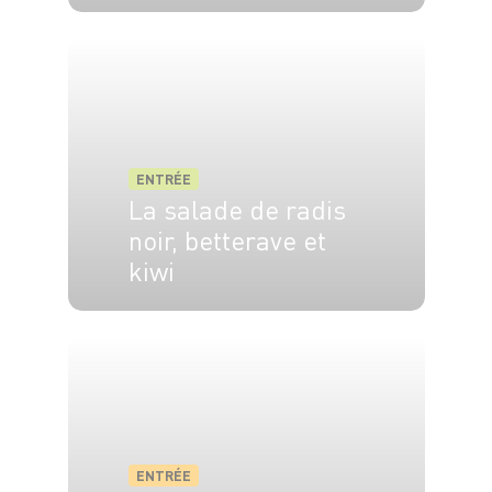
4 pers.
20 min
ENTRÉE
La salade de radis
noir, betterave et
kiwi
4 pers.
15 min
ENTRÉE