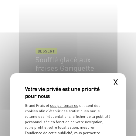
DESSERT
Soufflé glacé aux
fraises Gariguette
X
4 pers.
30 min
ses partenaires
Grand Frais et
utilisent des
cookies afin d’établir des statistiques sur le
volume des fréquentations, afficher de la publicité
personnalisée en fonction de votre navigation,
DESSERT
votre profil et votre localisation, mesurer
La salade fraîcheur
l’audience de cette publicité, vous permettre