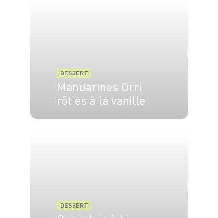
crème.
Déposez une framboise au centre.
Saupoudrez de miettes de madeleines.
DESSERT
Mandarines Orri
Décorez avec un zeste de citron cristallisé
rôties à la vanille
enrobé de sucre à plusieurs reprises.
4 pers.
20 min
25 min
Mettez au frais une quinzaine de minutes
avant de déguster.
Régalez-vous !
*
Merci à Lilou Chiari, participante à notre concours culinaire
"Ma Cuillère d'Or Grand Frais" dans la catégorie Jeunes
DESSERT
Filles