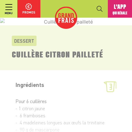
L'APP
PROMOS
QUI RÉGALE
MENU
DESSERT
CUILLÈRE CITRON PAILLETÉ
Ingrédients
Pour 6 cuillères
- 1 citron jaune
- 6 framboises
- 4 madeleines longues aux œufs la trinitaine
- 90 g de mascarpone