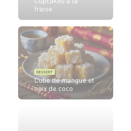
Cupcakes à la
fraise
12 pers.
45 min
20 min
DESSERT
Cube de mangue et
noix de coco
4 pers.
15min
0min