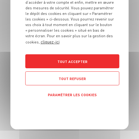
d’accéder à votre compte et enfin, mettre en œuvre
de cassis, melon et
des mesures de sécurité. Vous pouvez paramétrer
fraises
le dépôt des cookies en cliquant sur « Paramétrer
les cookies » ci-dessous. Vous pourrez revenir sur
vos choix à tout moment en cliquant sur le bouton
4 pers.
30 min
« personnaliser les cookies » situé en bas de
votre écran. Pour en savoir plus sur la gestion des
cliquez-ici
cookies,
TOUT ACCEPTER
DESSERT
TOUT REFUSER
Cake aux
cranberries et aux
PARAMÉTRER LES COOKIES
raisins
POLITIQUE DE CONFIDENTIALITÉ
6 pers.
40 min
20 min