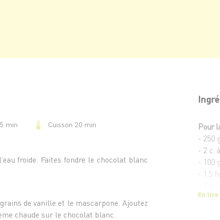
Ingré
Cuisson 20 min
15 min
Pour l
- 250 
- 2 c.
l’eau froide. Faites fondre le chocolat blanc
- 100 
- 1,5 f
- 1 go
En lire
- 1 pe
 grains de vanille et le mascarpone. Ajoutez
rème chaude sur le chocolat blanc.