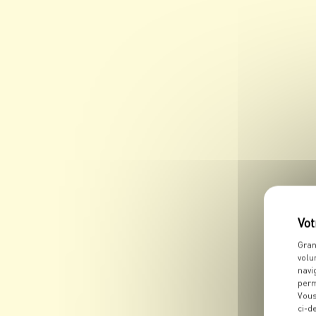
Gran
volu
navi
perm
Vous
ci-d