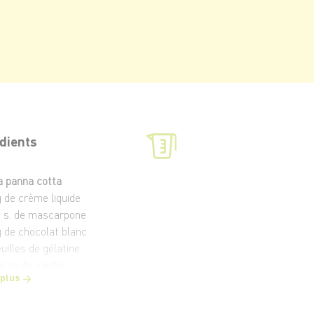
dients
a panna cotta
g de crème liquide
 à s. de mascarpone
g de chocolat blanc
euilles de gélatine
usse de vanille
 plus
tite barquette de framboises