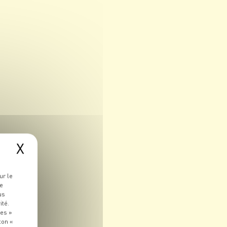
X
ur le
re
us
ité.
ies »
ton «