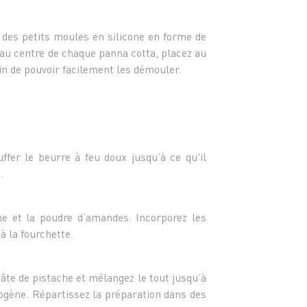
Pour l
- 90 g
- 75 g
 des petits moules en silicone en forme de
- 30 g 
au centre de chaque panna cotta, placez au
- 50 g
n de pouvoir facilement les démouler.
- 2 bl
- 2 c. 
- 1 pe
ffer le beurre à feu doux jusqu’à ce qu'il
.
ine et la poudre d’amandes. Incorporez les
 la fourchette.
pâte de pistache et mélangez le tout jusqu’à
ogène. Répartissez la préparation dans des