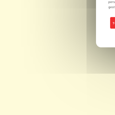
pers
gest
T