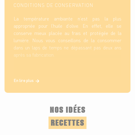
CONDITIONS DE CONSERVATION
La température ambiante n’est pas la plus
appropriée pour l’huile d’olive. En effet, elle se
conserve mieux placée au frais et protégée de la
lumière. Nous vous conseillons de la consommer
dans un laps de temps ne dépassant pas deux ans
après sa fabrication.
En lire plus
NOS IDÉES
RECETTES