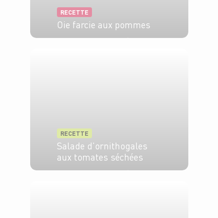
RECETTE
Oie farcie aux pommes
6 pers.
20 min
2h
RECETTE
Salade d'ornithogales
aux tomates séchées
2 pers.
10 min
4 min