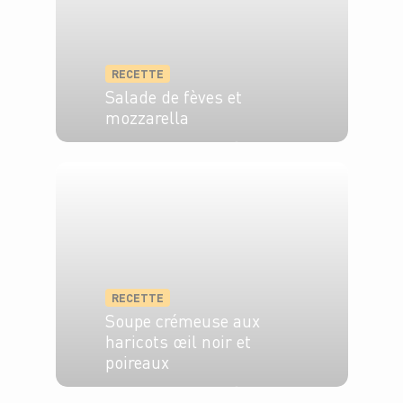
RECETTE
Salade de fèves et
mozzarella
4 pers.
10 min
35 min
RECETTE
Soupe crémeuse aux
haricots œil noir et
poireaux
4 pers.
15 min
30 min