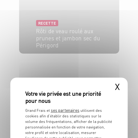
RECETTE
Rôti de veau roulé aux
prunes et jambon sec du
Périgord
4 pers.
15 min
1h
X
ses partenaires
Grand Frais et
utilisent des
RECETTE
cookies afin d’établir des statistiques sur le
Muffins aux lentilles et
volume des fréquentations, afficher de la publicité
personnalisée en fonction de votre navigation,
aux carottes primeur
votre profil et votre localisation, mesurer