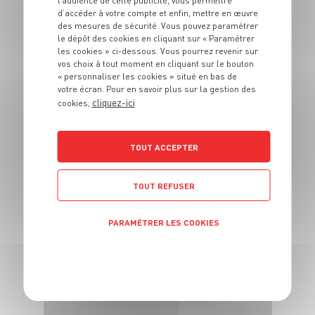
l’audience de cette publicité, vous permettre
4 pers.
20 min
25 min
d’accéder à votre compte et enfin, mettre en œuvre
des mesures de sécurité. Vous pouvez paramétrer
le dépôt des cookies en cliquant sur « Paramétrer
les cookies » ci-dessous. Vous pourrez revenir sur
vos choix à tout moment en cliquant sur le bouton
« personnaliser les cookies » situé en bas de
votre écran. Pour en savoir plus sur la gestion des
cliquez-ici
cookies,
RECETTE
Salade de blé aux
TOUT ACCEPTER
asperges vertes et oeuf
mollet
TOUT REFUSER
4 pers.
20 min
PARAMÉTRER LES COOKIES
POLITIQUE DE CONFIDENTIALITÉ