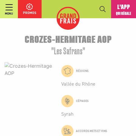
L'APP
PROMOS
QUI RÉGALE
MENU
CROZES-HERMITAGE AOP
"Les Safrans"
RÉGIONS
Vallée du Rhône
CÉPAGES
Syrah
ACCORDS METS ET VINS