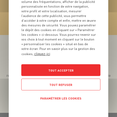
volume des fréquentations, afficher de la publicité
VIN
personnalisée en fonction de votre navigation,
Bourgogne Hautes
votre profil et votre localisation, mesurer
Côtes de Nuits AOC
l’audience de cette publicité, vous permettre
d’accéder à votre compte et enfin, mettre en œuvre
des mesures de sécurité. Vous pouvez paramétrer
VOIR LE PRODUIT
le dépôt des cookies en cliquant sur « Paramétrer
les cookies » ci-dessous. Vous pourrez revenir sur
vos choix à tout moment en cliquant sur le bouton
« personnaliser les cookies » situé en bas de
votre écran. Pour en savoir plus sur la gestion des
cliquez-ici
cookies,
Téléchargez l’App pour profiter d’offres exclusives !
Des promos exclusives, des récompenses généreuses, des
TOUT ACCEPTER
recettes gourmandes, des jeux inédits... le tout dans une seule
app !
TOUT REFUSER
PARAMÉTRER LES COOKIES
POLITIQUE DE CONFIDENTIALITÉ