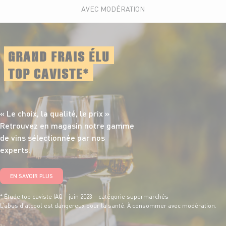
AVEC MODÉRATION
GRAND FRAIS ÉLU
TOP CAVISTE*
« Le choix, la qualité,
le prix »
Retrouvez en magasin notre gamme
de vins sélectionnée par nos
experts.
EN SAVOIR PLUS
* Étude top caviste IAQ – juin 2023 – catégorie supermarchés
L’abus d’alcool est dangereux pour la santé. À consommer avec modération.