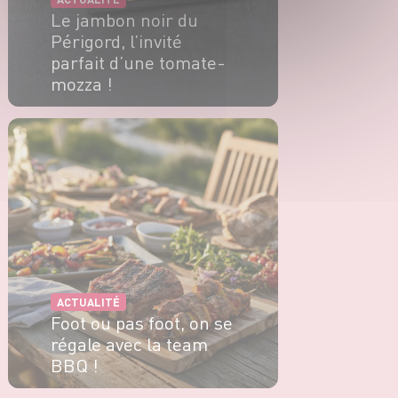
Le jambon noir du
Périgord, l’invité
parfait d’une tomate-
mozza !
EN SAVOIR PLUS
ACTUALITÉ
Foot ou pas foot, on se
régale avec la team
BBQ !