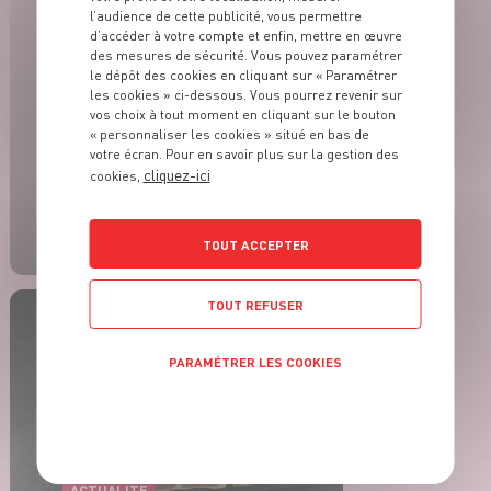
l’audience de cette publicité, vous permettre
d’accéder à votre compte et enfin, mettre en œuvre
des mesures de sécurité. Vous pouvez paramétrer
le dépôt des cookies en cliquant sur « Paramétrer
les cookies » ci-dessous. Vous pourrez revenir sur
vos choix à tout moment en cliquant sur le bouton
ACTUALITÉ
L’apéro à la française :
« personnaliser les cookies » situé en bas de
votre écran. Pour en savoir plus sur la gestion des
Pour un été
cliquez-ici
cookies,
gourmand,
traditionnel et 100%
français.
TOUT ACCEPTER
EN SAVOIR PLUS
TOUT REFUSER
PARAMÉTRER LES COOKIES
POLITIQUE DE CONFIDENTIALITÉ
ACTUALITÉ