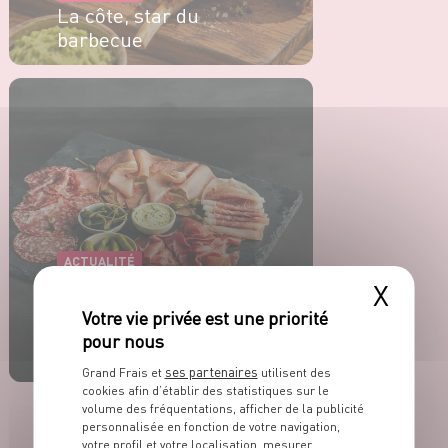
La côte, star du
barbecue
EN SAVOIR PLUS
ACTUALITÉ
Créez votre plateau
X
charcuterie au rayon
boucherie traditionnel
!
ses partenaires
Grand Frais et
utilisent des
cookies afin d’établir des statistiques sur le
EN SAVOIR PLUS
volume des fréquentations, afficher de la publicité
personnalisée en fonction de votre navigation,
votre profil et votre localisation, mesurer