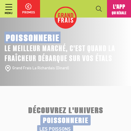
L'APP
PROMOS
QUI RÉGALE
MENU
POISSONNERIE
LE MEILLEUR MARCHÉ, C'EST QUAND LA
FRAÎCHEUR DÉBARQUE SUR VOS ÉTALS
Grand Frais La Richardais (Dinard)
DÉCOUVREZ L'UNIVERS
POISSONNERIE
LES POISSONS