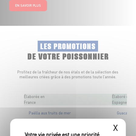
EN SAVOIR PLUS
LES PROMOTIONS
DE VOTRE POISSONNIER
Profitez de la fraîcheur de nos étals et de la sélection des
meilleures criées grâce à des promotions toute l’année.
Élaborée en
Élaboré en
France
Espagne
Paëlla aux fruits de mer
Guacamol
6
€
X
49