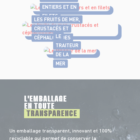
ENTIERS ET EN
FILETS
LES FRUITS DE MER,
CRUSTACÉS ET
LE
CÉPHALOPODES
TRAITEUR
DE LA
MER
L'EMBALLAGE
EN TOUTE
TRANSPARENCE
Un emballage transparent, innovant et 100%
recyclable qui permet de conserver la