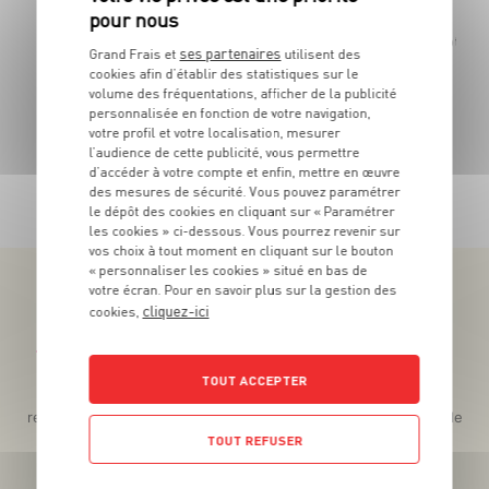
La barquette de 800g - Soit 8€11 le Kg
Le pot de 
ses partenaires
Grand Frais et
utilisent des
cookies afin d’établir des statistiques sur le
volume des fréquentations, afficher de la publicité
personnalisée en fonction de votre navigation,
votre profil et votre localisation, mesurer
l’audience de cette publicité, vous permettre
d’accéder à votre compte et enfin, mettre en œuvre
TOUTES NOS PROMOTIONS
des mesures de sécurité. Vous pouvez paramétrer
le dépôt des cookies en cliquant sur « Paramétrer
les cookies » ci-dessous. Vous pourrez revenir sur
vos choix à tout moment en cliquant sur le bouton
« personnaliser les cookies » situé en bas de
votre écran. Pour en savoir plus sur la gestion des
cliquez-ici
cookies,
Téléchargez l’App pour profiter d’offres exclusives !
TOUT ACCEPTER
Des promos exclusives, des récompenses généreuses, des
recettes gourmandes, des jeux inédits... le tout dans une seule
app !
TOUT REFUSER