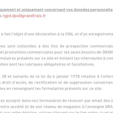
iquement et uniquement concernant vos données personnelles
 à
rgpd.dpo@grandfrais.fr
a fait l'objet d'une déclaration à la CNIL et d'un enregistrem
es sont collectées à des fins de prospection commercial
 et promotions commerciales pour les seuls besoins de GRAN
rmulaires présents sur ce site et invitant les internautes à
les sont les rubriques obligatoires et facultatives.
8 et suivants de la loi du 6 janvier 1978 relative à l’infor
n droit d’accès, de rectification et de suppression concern
s en renseignant les formulaires présents sur ce site.
ez accepté dans nos formulaires de recevoir par email des in
tre société et de son réseau de magasins à l’enseigne GRA
 sur cette décision, soit en cliquant sur le lien prévu à cet 