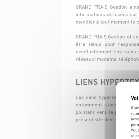
GRAND FRAIS Gestion ainsi
informations diffusées sur
modifier à tout moment le c
GRAND FRAIS Gestion et ces
être tenus pour respons
éventuellement être subis 
réseaux (modems, téléphone…
LIENS HYPERTE
Les liens hypertextes étab
notamment s’agissant du c
Gran
pointant vers le présent s
volu
présent site devra en obteni
navi
perm
Vous
ci-d