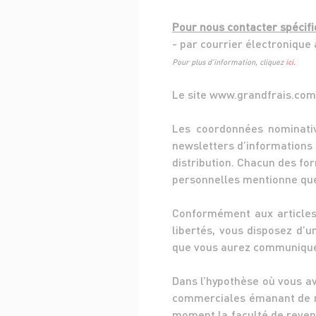
Pour nous contacter spécif
- par courrier électronique
Pour plus d'information, cliquez
ici
.
Le site www.grandfrais.com 
Les coordonnées nominativ
newsletters d’informations
distribution. Chacun des fo
personnelles mentionne quel
Conformément aux articles 3
libertés, vous disposez d’u
que vous aurez communiquée
Dans l’hypothèse où vous av
commerciales émanant de no
moment la faculté de revenir