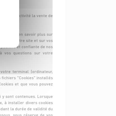
s pour activité la vente de
 permet d’en savoir plus sur
tion de notre site et sur vos
 positive et confiante de nos
à vos questions sur votre
votre terminal (ordinateur,
 fichiers "Cookies" installés
Cookies et que vous pouvez
ui y sont contenues. Lorsque
 à installer divers cookies
dant la durée de validité du
essous, sous réserve de vos