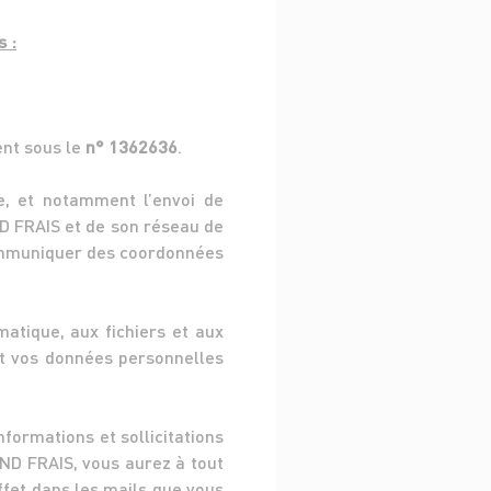
 :
ent sous le
n° 1362636
.
e, et notamment l’envoi de
D FRAIS et de son réseau de
 communiquer des coordonnées
matique, aux fichiers et aux
ant vos données personnelles
formations et sollicitations
ND FRAIS, vous aurez à tout
effet dans les mails que vous