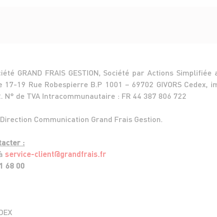
ociété GRAND FRAIS GESTION, Société par Actions Simplifiée 
tue 17-19 Rue Robespierre B.P 1001 – 69702 GIVORS Cedex, 
. N° de TVA Intracommunautaire : FR 44 387 806 722
 : Direction Communication Grand Frais Gestion.
acter :
 à
service-client@grandfrais.fr
1 68 00
EDEX