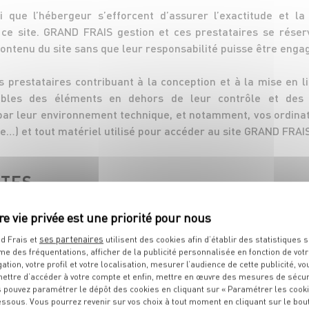
 que l’hébergeur s’efforcent d’assurer l’exactitude et la
 ce site. GRAND FRAIS gestion et ces prestataires se réserv
ontenu du site sans que leur responsabilité puisse être engag
 prestataires contribuant à la conception et à la mise en li
ables des éléments en dehors de leur contrôle et des
par leur environnement technique, et notamment, vos ordinate
) et tout matériel utilisé pour accéder au site GRAND FRAIS o
XTES
lis en direction d’autres sites ne sauraient engager la res
ontenu des sites. GRAND FRAIS n’est pas non plus respons
ses partenaires
d Frais et
utilisent des cookies afin d’établir des statistiques s
ite. Toute personne souhaitant mettre en place des liens h
me des fréquentations, afficher de la publicité personnalisée en fonction de vot
r l’autorisation écrite et préalable de GRAND FRAIS.
gation, votre profil et votre localisation, mesurer l’audience de cette publicité, vo
ettre d’accéder à votre compte et enfin, mettre en œuvre des mesures de sécur
 pouvez paramétrer le dépôt des cookies en cliquant sur « Paramétrer les cook
essous. Vous pourrez revenir sur vos choix à tout moment en cliquant sur le bou