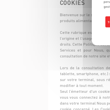
COOKIES
pers
gest
Bienvenue sur le site www.
produits alimentaires en po
T
Cette rubrique est consacré
l’origine et l'usage des inf
droits. Cette Politique est 
Services et pour Nous, q
consultation de notre site e
Lors de la consultation de
tablette, smartphone, etc.) 
sur votre terminal, sous 
modifier à tout moment.
Seul l’émetteur d'un cookie
vous vous connectez à notr
dans votre terminal Nous pe
cookie concerné. Les Cooki