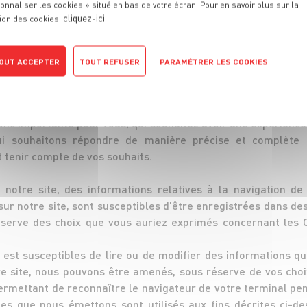
onnaliser les cookies » situé en bas de votre écran. Pour en savoir plus sur la
cliquez-ici
ion des cookies,
grandfrais.com, édité par GRAND FRAIS GESTION SAS. Nous avon
ints de ventes physiques.
OUT ACCEPTER
TOUT REFUSER
PARAMÉTRER LES COOKIES
POLITIQUE DE CONFIDENTIALITÉ
e à notre Politique de Protection de la Vie Privée. Elle vous
ormations de navigation traitées à l'occasion de votre consulta
donc importante pour vous, qui souhaitez avoir une expérience
ui souhaitons répondre de manière précise et complète 
t tenir compte de vos souhaits.
 notre site, des informations relatives à la navigation de 
sur notre site, sont susceptibles d'être enregistrées dans des
réserve des choix que vous auriez exprimés concernant les 
 est susceptibles de lire ou de modifier des informations q
e site, nous pouvons être amenés, sous réserve de vos choix,
rmettant de reconnaître le navigateur de votre terminal pen
es que nous émettons sont utilisés aux fins décrites ci-d