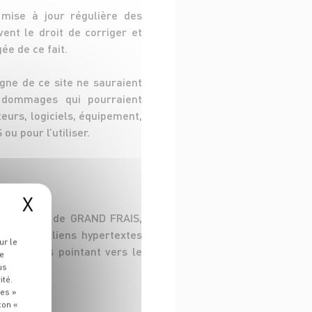
 mise à jour régulière des
ent le droit de corriger et
ée de ce fait.
gne de ce site ne sauraient
 dommages qui pourraient
urs, logiciels, équipement,
u pour l’utiliser.
X
ponsabilité de GRAND FRAIS,
able des liens hypertextes
ur le
ypertextes pointant vers le
re
us
ité.
ies »
ton «