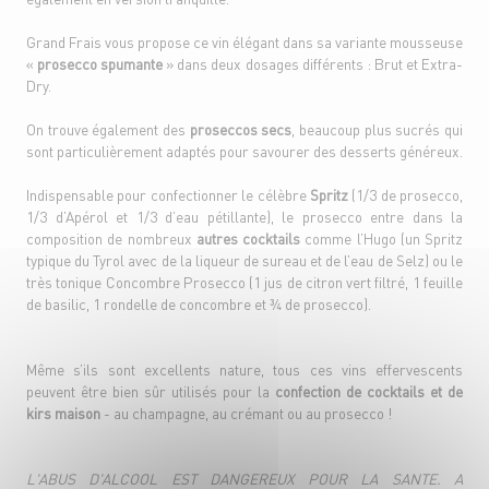
Grand Frais vous propose ce vin élégant dans sa variante mousseuse
«
prosecco spumante
» dans deux dosages différents : Brut et Extra-
Dry.
On trouve également des
proseccos secs
, beaucoup plus sucrés qui
sont particulièrement adaptés pour savourer des desserts généreux.
Indispensable pour confectionner le célèbre
Spritz
(1/3 de prosecco,
1/3 d’Apérol et 1/3 d’eau pétillante), le prosecco entre dans la
composition de nombreux
autres cocktails
comme l’Hugo (un Spritz
typique du Tyrol avec de la liqueur de sureau et de l’eau de Selz) ou le
très tonique Concombre Prosecco (1 jus de citron vert filtré, 1 feuille
de basilic, 1 rondelle de concombre et ¾ de prosecco).
Même s’ils sont excellents nature, tous ces vins effervescents
peuvent être bien sûr utilisés pour la
confection de cocktails et de
kirs maison
- au champagne, au crémant ou au prosecco !
L'ABUS D'ALCOOL EST DANGEREUX POUR LA SANTE. A