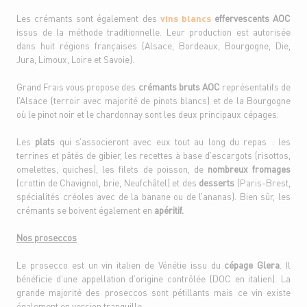
Les crémants sont également des
vins blancs
effervescents AOC
issus de la méthode traditionnelle. Leur production est autorisée
dans huit régions françaises (Alsace, Bordeaux, Bourgogne, Die,
Jura, Limoux, Loire et Savoie).
Grand Frais vous propose des
crémants bruts AOC
représentatifs de
l’Alsace (terroir avec majorité de pinots blancs) et de la Bourgogne
où le pinot noir et le chardonnay sont les deux principaux cépages.
Les
plats
qui s’associeront avec eux tout au long du repas : les
terrines et pâtés de gibier, les recettes à base d’escargots (risottos,
omelettes, quiches), les filets de poisson, de
nombreux fromages
(crottin de Chavignol, brie, Neufchâtel) et des
desserts
(Paris-Brest,
spécialités créoles avec de la banane ou de l’ananas). Bien sûr, les
crémants se boivent également en
apéritif.
Nos proseccos
Le prosecco est un vin italien de Vénétie issu du
cépage Glera
. Il
bénéficie d’une appellation d’origine contrôlée (DOC en italien). La
grande majorité des proseccos sont pétillants mais ce vin existe
également en version tranquille.