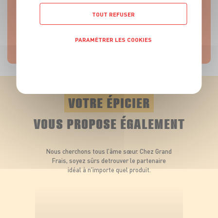
Elles intensifient le pétillant et permettent au
TOUT REFUSER
dégustateur d’admirer la colonne de bulles. Les
coupes et les tulipes, quant à elles, rendront les
PARAMÉTRER LES COOKIES
fragrances plus perceptibles.
POLITIQUE DE CONFIDENTIALITÉ
VOTRE ÉPICIER
VOUS PROPOSE ÉGALEMENT
Nous cherchons tous l’âme sœur. Chez Grand
Frais, soyez sûrs de
trouver le partenaire
idéal à n’importe quel produit.