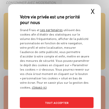
CONSOMMER AVEC MODERATION.
X
Les conseils de votre épicier
ses partenaires
Grand Frais et
utilisent des
cookies afin d’établir des statistiques sur le
La température idéale de service des vins
volume des fréquentations, afficher de la publicité
effervescents se situe entre 7 et 10°C. La fraîcheur
personnalisée en fonction de votre navigation,
accentue leur pétillant et leur permet d’exprimer
votre profil et votre localisation, mesurer
l’audience de cette publicité, vous permettre
toute leur personnalité en bouche.
d’accéder à votre compte et enfin, mettre en œuvre
En lire plus
des mesures de sécurité. Vous pouvez paramétrer
le dépôt des cookies en cliquant sur « Paramétrer
les cookies » ci-dessous. Vous pourrez revenir sur
vos choix à tout moment en cliquant sur le bouton
« personnaliser les cookies » situé en bas de
votre écran. Pour en savoir plus sur la gestion des
Notre astuce
cliquez-ici
cookies,
Vous cherchez le verre idéal pour servir vos
vins effervescents ? Les flûtes à champagne sont les
TOUT ACCEPTER
plus appropriées pour les crémants et les proseccos.