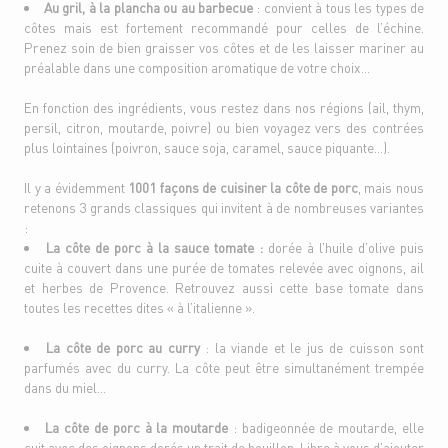
Au gril, à la plancha ou au barbecue
: convient à tous les types de
côtes mais est fortement recommandé pour celles de l’échine.
Prenez soin de bien graisser vos côtes et de les laisser mariner au
préalable dans une composition aromatique de votre choix…
En fonction des ingrédients, vous restez dans nos régions (ail, thym,
persil, citron, moutarde, poivre) ou bien voyagez vers des contrées
plus lointaines (poivron, sauce soja, caramel, sauce piquante…).
Il y a évidemment
1001 façons de cuisiner la côte de porc
, mais nous
retenons 3 grands classiques qui invitent à de nombreuses variantes
:
La côte de porc à la sauce tomate :
dorée à l’huile d’olive puis
cuite à couvert dans une purée de tomates relevée avec oignons, ail
et herbes de Provence. Retrouvez aussi cette base tomate dans
toutes les recettes dites « à l’italienne ».
La côte de porc au curry
: la viande et le jus de cuisson sont
parfumés avec du curry. La côte peut être simultanément trempée
dans du miel…
La côte de porc à la moutarde
: badigeonnée de moutarde, elle
cuit avec des oignons dorés un trait de bouillon. Libre à vous d’ajouter