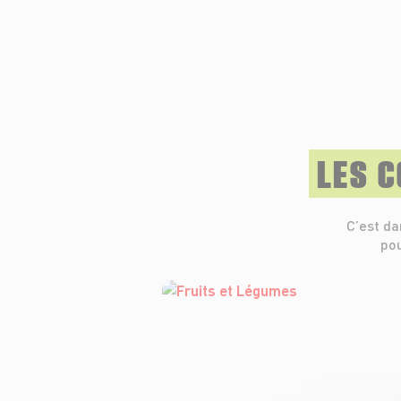
LES 
C’est da
pou