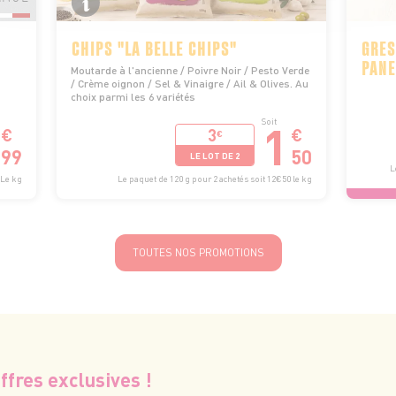
CHIPS "LA BELLE CHIPS"
GRES
PANE
Moutarde à l'ancienne / Poivre Noir / Pesto Verde
/ Crème oignon / Sel & Vinaigre / Ail & Olives. Au
choix parmi les 6 variétés
1
Soit
3
€
€
€
99
50
LE LOT DE 2
L
Le kg
Le paquet de 120 g pour 2 achetés soit 12€50 le kg
TOUTES NOS PROMOTIONS
ffres exclusives !