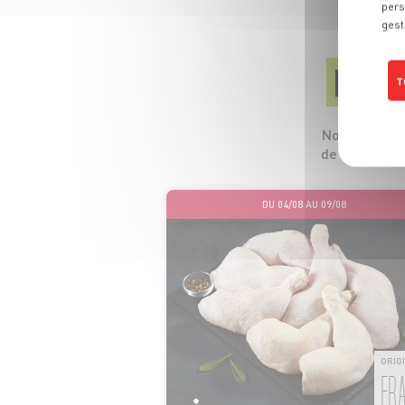
pers
gest
LES
T
Nos 5 profess
de leurs pro
DU 04/08 AU 09/08
ORIG
FR