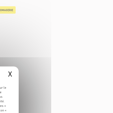
OMAGERIE
X
ur le
re
us
ité.
ies »
ton «