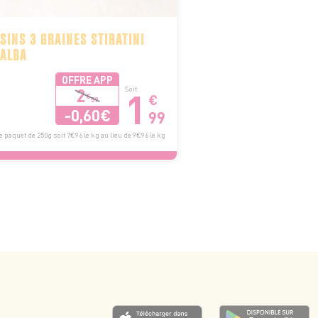
SINS 3 GRAINES STIRATINI
ALBA
OFFRE APP
1
2
Soit
€
€
59
-0,60€
99
e paquet de 250g soit 7€96 le kg au lieu de 9€96 le kg