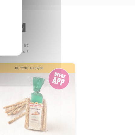
GASIN
 leurs prix et
s les goûts !
DU 27/07 AU 09/08