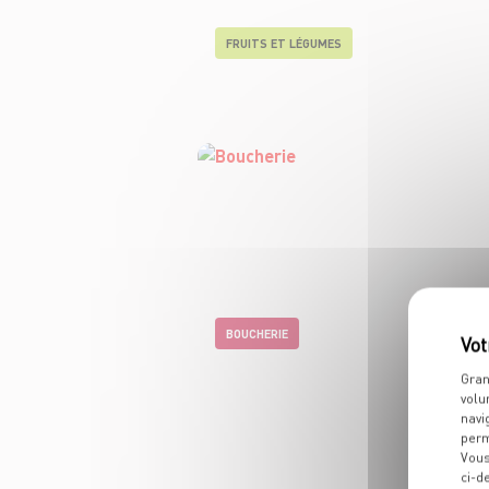
FRUITS ET LÉGUMES
BOUCHERIE
Gran
volu
navi
perm
Vous
ci-d