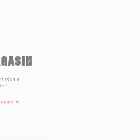
AGASIN
nt réunis
té !