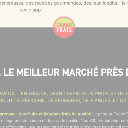
néreuses, des recettes gourmandes, des jeux inédits... le 
seule app !
, LE MEILLEUR MARCHÉ PRÈS 
PARTOUT EN FRANCE, GRAND FRAIS VOUS PROPOSE UN L
RODUITS D’ÉPICERIE, DE FROMAGES, DE VIANDES, ET DE
harensac
:
des fruits et légumes frais de qualité
Le primeur Grand F
s et légumes de saison et de grande qualité. Nos 800 producteurs en 
us offrant ainsi une grande variété de fruits et légumes locaux qui ont