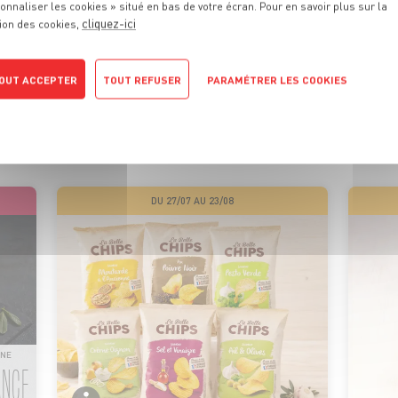
onnaliser les cookies » situé en bas de votre écran. Pour en savoir plus sur la
cliquez-ici
ion des cookies,
 PROMOTIONS
DE VOTRE MA
OUT ACCEPTER
TOUT REFUSER
PARAMÉTRER LES COOKIES
POLITIQUE DE CONFIDENTIALITÉ
ionnels sont là pour vous conseiller et vous faire profiter de
motions tous les jours. On vous promet qu’il y en aura pour tou
DU 27/07 AU 23/08
INE
ANCE