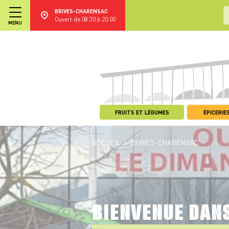
BRIVES-CHARENSAC
Ouvert de 08:30 à 20:00
MENU
FRUITS ET LÉGUMES
ÉPICERIES
>
ACCUEIL
BRIVES-CHARENSAC
BIENVENUE DAN